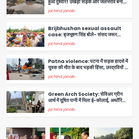
आफत, अंडरपास पर भी खतरा
jai hind janab
2
Brijbhushan sexual assault
case: बृजभूषण सिंह बोले- संसद जरूर
लौटूंगा, हुई चरित्र हत्या की कोशिश, प्रियंका
jai hind janab
3
गांधी को बरगलाया गया, यौन शोषण नहीं ‘गुड-
बैड टच’ का था मामला
Patna violence: पटना में सड़क हादसे में
युवक की मौत के बाद भड़की हिंसा, उपद्रवियों ने
फूंकीं 10 गाड़ियां, ट्रैफिक पोस्ट और स्लीपर
jai hind janab
बस भी जलाई, NH-30 जाम
4
Green Arch Society: सेविअर ग्रीन
आर्च में दूषित पानी में मिला ई-कोलाई, अथॉरिटी
ने शुरू की सैंपलिंग जांच
jai hind janab
5
Noida waterlogging: नोएडा में
‘हाईटेक सिटी’ के दावों की खुली पोल,
सेक्टर-95 अंडरपास में 3-4 फीट भरा पानी,
Avinash Kumar