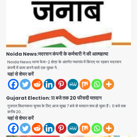
Noida News:मदरसन कंपनी के कर्मचारी ने की आत्महत्या
Noida News:थाना फेस-2 क्षेत्र के अंतर्गत नयागांव में किराए पर रहकर मदरसन
कंपनी में काम करने वाले एक युवक ने…
यहां से शेयर करें
Gujarat Election: 11 बजे तक 20 फीसदी मतदान
Gaur Chowk: चार मूर्ति चौक पर चलना
गुजरात विधानसभा चुनाव के लिए आज सुबह 7 बजे से मतदान शरू हो चुका हैं। 11 बजे तक
हुआ दुश्वार! उखड़ी सड़कें और जलभराव बना
करीब 20…
आफत, अंडरपास पर भी खतरा
यहां से शेयर करें
jai hind janab
2
Brijbhushan sexual assault