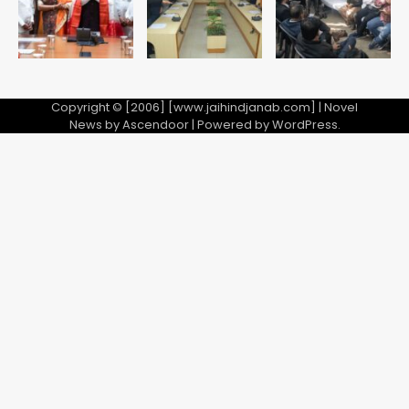
Copyright © [2006] [www.jaihindjanab.com] | Novel
News by
Ascendoor
| Powered by
WordPress
.