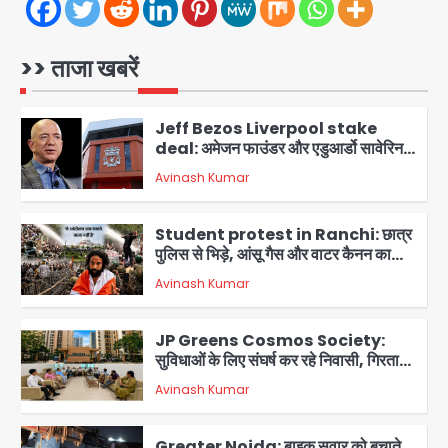
colombia earthquake: रिक्टर
स्केल पर 7.4 की तीव्रता, चोको प्रांत में
तबाही, बोगोटा से वेनेजुएला सीमा तक झटके
>> ताजा खबरें
Avinash Kumar
महसूस
1
Jeff Bezos Liverpool stake
deal: अमेजन फाउंडर और एडुआर्डो सावेरिन
का निवेश
Avinash Kumar
2
Student protest in Ranchi: छात्र
पुलिस से भिड़े, आंसू गैस और वाटर कैनन का
इस्तेमाल
Avinash Kumar
3
JP Greens Cosmos Society:
सुविधाओं के लिए संघर्ष कर रहे निवासी, गिरता
प्लास्टर और कमजोर सुरक्षा बनी बड़ी चुनौती
Avinash Kumar
4
Greater Noida: बाइक सवार को बचाते