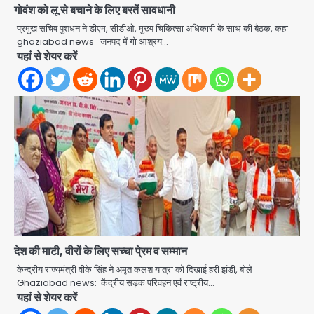
गोवंश को लू से बचाने के लिए बरतें सावधानी
प्रमुख सचिव पुशधन ने डीएम, सीडीओ, मुख्य चिकित्सा अधिकारी के साथ की बैठक, कहा
Jeff Bezos Liverpool stake
ghaziabad news जनपद में गो आश्रय…
deal: अमेजन फाउंडर और एडुआर्डो सावेरिन
यहां से शेयर करें
का निवेश
Avinash Kumar
2
Student protest in Ranchi: छात्र
पुलिस से भिड़े, आंसू गैस और वाटर कैनन का
इस्तेमाल
Avinash Kumar
3
JP Greens Cosmos Society:
सुविधाओं के लिए संघर्ष कर रहे निवासी, गिरता
प्लास्टर और कमजोर सुरक्षा बनी बड़ी चुनौती
Avinash Kumar
4
देश की माटी, वीरों के लिए सच्चा पे्रम व सम्मान
Greater Noida: बाइक सवार को बचाते
समय निर्माणाधीन नाले में गिरी कार, ड्राइवर
केन्द्रीय राज्यमंत्री वीके सिंह ने अमृत कलश यात्रा को दिखाई हरी झंडी, बोले
बाल-बाल बचा
Ghaziabad news: केंद्रीय सड़क परिवहन एवं राष्ट्रीय…
Avinash Kumar
यहां से शेयर करें
5