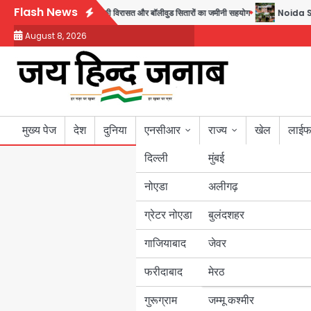
Skip
Flash News
220 तैयार; जुबीन गर्ग की विरासत और बॉलीवुड सितारों का जमीनी सहयोग
Noida Sector 10
to
August 8, 2026
content
मुख्य पेज
देश
दुनिया
एनसीआर
राज्य
खेल
लाईफ
दिल्ली
मुंबई
नोएडा
उत्तर प्रदेश
अलीगढ़
ग्रेटर नोएडा
बुलंदशहर
बिहार
गाजियाबाद
जेवर
पंजाब
फरीदाबाद
मेरठ
हरियाणा
गुरूग्राम
जम्मू कश्मीर