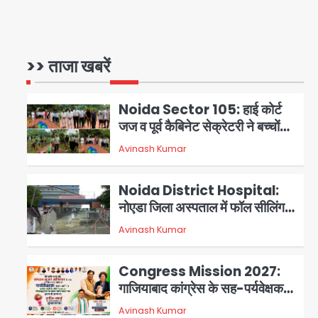
NCPCR की शिकायत पर भेजा
Assam Floods: सलमान खान
नोटिस
का ‘आशियाना’ अभियान – 500
बाढ़रोधी घर, 220 तैयार; जुबीन गर्ग की
>> ताजा खबरें
Avinash Kumar
1
विरासत और बॉलीवुड सितारों का जमीनी
सहयोग
Noida Sector 105: हाई कोर्ट
जज व पूर्व कैबिनेट सेक्रेटरी ने बच्चों
संग चलाया सफाई अभियान, 160
Avinash Kumar
2
किलो कूड़ा हटाया
Noida District Hospital:
नोएडा जिला अस्पताल में फॉल सीलिंग
गिरी, गायनो OT गैलरी में बड़ा हादसा
Avinash Kumar
3
टला; मरीजों की सुरक्षा पर उठे सवाल
Congress Mission 2027:
गाजियाबाद कांग्रेस के सह-पर्यवेक्षक
बने सतेन्द्र शर्मा, गौतमबुद्धनगर नेताओं
Avinash Kumar
4