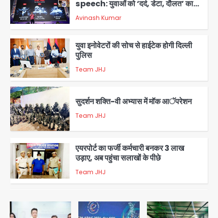
speech: युवाओं को ‘दर्द, डेटा, दौलत’ का
संदेश, बीजेपी का वार
Avinash Kumar
2
युवा इनोवेटरों की सोच से हाईटेक होगी दिल्ली
पुलिस
Team JHJ
3
सुदर्शन शक्ति-वी अभ्यास में मॉक आॅपरेशन
Team JHJ
4
एयरपोर्ट का फर्जी कर्मचारी बनकर 3 लाख
उड़ाए, अब पहुंचा सलाखों के पीछे
Team JHJ
5
Noida Sector-49: सेक्टर-49 में 18
साल की मेड ने की खुदकुशी, शरीर पर नहीं मिली