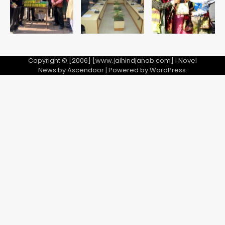
5
Copyright © [2006] [www.jaihindjanab.com] | Novel
News by
Ascendoor
| Powered by
WordPress
.