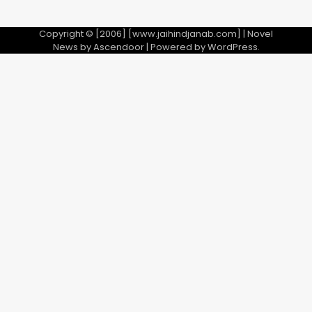
Copyright © [2006] [www.jaihindjanab.com] | Novel
News by
Ascendoor
| Powered by
WordPress
.