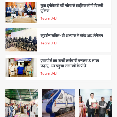
युवा इनोवेटरों की सोच से हाईटेक होगी दिल्ली
पुलिस
Team JHJ
3
सुदर्शन शक्ति-वी अभ्यास में मॉक आॅपरेशन
Team JHJ
4
एयरपोर्ट का फर्जी कर्मचारी बनकर 3 लाख
उड़ाए, अब पहुंचा सलाखों के पीछे
Team JHJ
5
Noida Sector-49: सेक्टर-49 में 18
साल की मेड ने की खुदकुशी, शरीर पर नहीं मिली
कोई बाहरी
Avinash Kumar
1
Rahul Gandhi’s Prayagraj