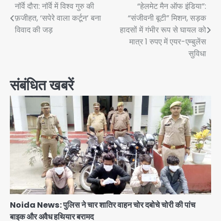
Post
नॉर्वे दौरा: नॉर्वे में विश्व गुरु की
“हेलमेट मैन ऑफ इंडिया”:
फ़जीहत, ‘सपेरे वाला कर्टून’ बना
“संजीवनी बूटी” मिशन, सड़क
navigation
विवाद की जड़
हादसों में गंभीर रूप से घायल को
मात्र 1 रुपए में एयर-एम्बुलेंस
सुविधा
संबंधित खबरें
Noida News: पुलिस ने चार शातिर वाहन चोर दबोचे चोरी की पांच
बाइक और अवैध हथियार बरामद