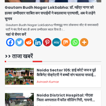
सतेन्द्र शर्मा, गौतमबुद्धनगर नेताओं ने जताया
Avinash Kumar
Gautam Budh Nagar LokSabha: डॉ. महेंद्र नागर को
आभार
4
हल्का उम्मीदवार साबित कर सपाईयों ने बदलवाया प्रत्याशी, अब ये लड़ेगे
चुनाव
Noida Bal Bharati School
Notice: सेक्टर-21 के बाल भारती स्कूल में
Gautam Budh Nagar LokSabha:गौतमबुद्ध नगर लोकसभा सीट से समाजवादी
बिना खिड़की-वेंटिलेशन बेसमेंट में चल रही थी
पार्टी ने चंद दिनों बाद ही अपना उम्मीदवार बदल दिया है।…
Avinash Kumar
8वीं की क्लास, NCPCR की शिकायत पर
5
यहां से शेयर करें
भेजा नोटिस
Assam Floods: सलमान खान का
‘आशियाना’ अभियान – 500 बाढ़रोधी घर,
220 तैयार; जुबीन गर्ग की विरासत और बॉलीवुड
>> ताजा खबरें
Avinash Kumar
सितारों का जमीनी सहयोग
1
Noida Sector 105: हाई कोर्ट जज व पूर्व
कैबिनेट सेक्रेटरी ने बच्चों संग चलाया सफाई
अभियान, 160 किलो कूड़ा हटाया
Avinash Kumar
2
Noida District Hospital: नोएडा
जिला अस्पताल में फॉल सीलिंग गिरी, गायनो
OT गैलरी में बड़ा हादसा टला; मरीजों की सुरक्षा