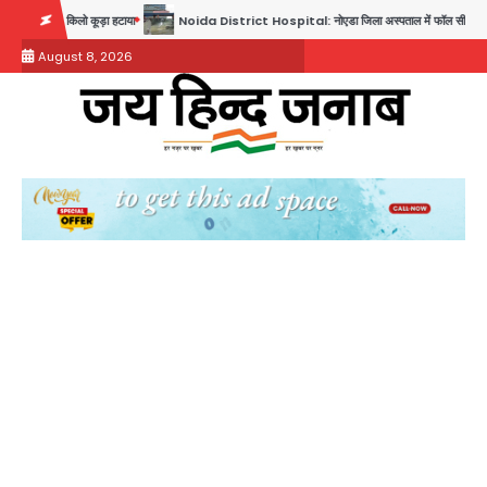
Skip
Noida District Hospital: नोएडा जिला अस्पताल में फॉल सीलिंग गिरी, गायनो OT गैलरी में बड़ा हादसा टल
to
August 8, 2026
content