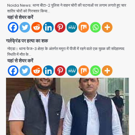
Noida News: थाना बीटा-2 पुलिस ने वाहन चोरी की घटनाओं पर लगाम लगाते हुए चार
शातिर चोरों को गिरफ्तार किया…
यहां से शेयर करें
गर्लफे्रंड पर हत्या का शक
नोएडा। थाना फेज-3 क्षेत्र के अंतर्गत ममूरा में पीजी में रहने वाले एक युवक की संदेहास्पद
स्थिति में मौत के…
यहां से शेयर करें
Noida Sector 105: हाई कोर्ट जज व पूर्व
कैबिनेट सेक्रेटरी ने बच्चों संग चलाया सफाई
अभियान, 160 किलो कूड़ा हटाया
Avinash Kumar
2
Noida District Hospital: नोएडा
जिला अस्पताल में फॉल सीलिंग गिरी, गायनो
OT गैलरी में बड़ा हादसा टला; मरीजों की सुरक्षा
Avinash Kumar
पर उठे सवाल
3
Congress Mission 2027:
गाजियाबाद कांग्रेस के सह-पर्यवेक्षक बने