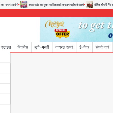
रार आरोपी
डबल मर्डर का मुख्य साजिशकर्ता क्राइम ब्रांच के हत्थे
रोहित चौधरी गैंग का कुख्
 स्टाइल
बिजनेस
मूवी-मस्ती
वायरल खबरें
ई-पेपर
संपर्क करें