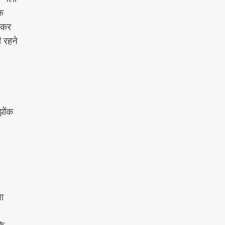
क
5
ठकर
 रहने
झोंक
या