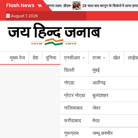
Skip
Flash News
अब पहला स्थान हासिल करना लक्ष्य: डीएम
28 साल बाद कानून के शिकंजे में आया हत्या का फ
to
August 7, 2026
content
मुख्य पेज
देश
दुनिया
एनसीआर
राज्य
खेल
लाईफ
दिल्ली
मुंबई
नोएडा
उत्तर प्रदेश
अलीगढ़
ग्रेटर नोएडा
बुलंदशहर
बिहार
गाजियाबाद
जेवर
पंजाब
फरीदाबाद
मेरठ
हरियाणा
गुरूग्राम
जम्मू कश्मीर