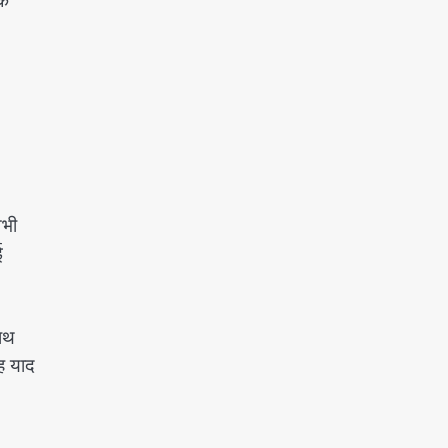
कि
अभी
ई
साथ
ह याद