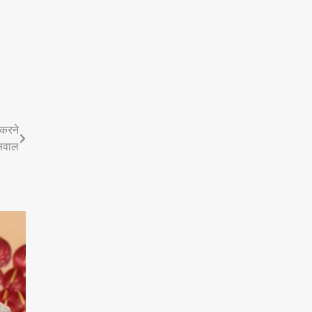
 करने
 सवाल