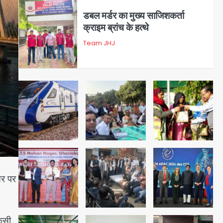
4
रोहित चौधरी गैंग का कुख्यात बदमाश
राजस्थान से गिरफ्तार
Team JHJ
5
पुरा महादेव से बेटियों के स्वास्थ्य और
सुरक्षा का संदेश
Team JHJ
1
तर पर
अब पहला स्थान हासिल करना लक्ष्य:
डीएम
Team JHJ
2
किसी