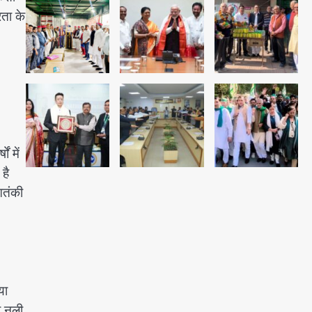
रता के
28 साल बाद कानून के शिकंजे में आया
हत्या का फरार आरोपी
।
Team JHJ
3
डबल मर्डर का मुख्य साजिशकर्ता
ं में
क्राइम ब्रांच के हत्थे
है
Team JHJ
आतंकी
4
रोहित चौधरी गैंग का कुख्यात बदमाश
राजस्थान से गिरफ्तार
या
Team JHJ
ी नली