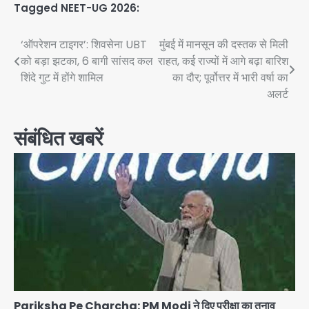
Tagged
NEET-UG 2026:
Post
‘ऑपरेशन टाइगर’: शिवसेना UBT
मुंबई में मानसून की दस्तक से मिली
को बड़ा झटका, 6 बागी सांसद कल
राहत, कई राज्यों में आगे बढ़ा बारिश
navigation
शिंदे गुट में होंगे शामिल
का दौर; पूर्वोत्तर में भारी वर्षा का
अलर्ट
संबंधित खबरें
Pariksha Pe Charcha: PM Modi ने दिए परीक्षा का तनाव