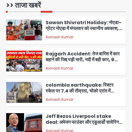
मौतों का आंकड़ा 77 पार; इमारतें ढही, राहत
>> ताजा खबरें
Avinash Kumar
कार्य तेज
1
Sawan Shivratri Holiday: नोएडा-
ग्रेटर नोएडा में मंगलवार को स्थानीय अवकाश,
सभी स्कूल-कॉलेज बंद रहेंगे
Avinash Kumar
2
Rajgarh Accident: तेज बारिश में कार
बहाने की जिद्द पड़ी भारी, नदी में बही कार, 9
लोगों की मौत
Avinash Kumar
3
colombia earthquake: रिक्टर
स्केल पर 7.4 की तीव्रता, चोको प्रांत में
तबाही, बोगोटा से वेनेजुएला सीमा तक झटके
Avinash Kumar
महसूस
4
Jeff Bezos Liverpool stake
deal: अमेजन फाउंडर और एडुआर्डो सावेरिन
का निवेश
Avinash Kumar