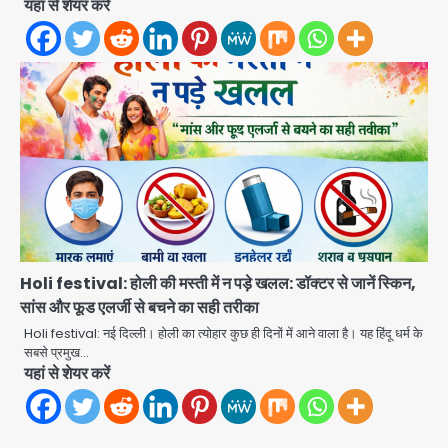
यहां से शेयर करें
ग्रेटर नोएडा में मंगलवार को स्थानीय अवकाश,
सभी स्कूल-कॉलेज बंद रहेंगे
Avinash Kumar
2
Rajgarh Accident: तेज बारिश में कार
बहाने की जिद्द पड़ी भारी, नदी में बही कार, 9
लोगों की मौत
Avinash Kumar
3
colombia earthquake: रिक्टर
स्केल पर 7.4 की तीव्रता, चोको प्रांत में
तबाही, बोगोटा से वेनेजुएला सीमा तक झटके
Avinash Kumar
महसूस
4
Holi festival: होली की मस्ती में न पड़े खलल: डॉक्टर से जानें स्किन,
सांस और फूड एलर्जी से बचने का सही तरीका
Jeff Bezos Liverpool stake
deal: अमेजन फाउंडर और एडुआर्डो सावेरिन
Holi festival: नई दिल्ली। होली का त्योहार कुछ ही दिनों में आने वाला है। यह हिंदू धर्म के
का निवेश
सबसे प्रमुख…
Avinash Kumar
5
यहां से शेयर करें
Colombia earthquake: कोलंबिया
में 7.4 तीव्रता के शक्तिशाली भूकंप से तबाही,