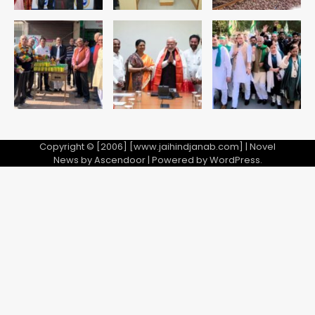
Jeff Bezos Liverpool stake
deal: अमेजन फाउंडर और एडुआर्डो सावेरिन
का निवेश
Avinash Kumar
5
Copyright © [2006] [www.jaihindjanab.com] | Novel
News by
Ascendoor
| Powered by
WordPress
.