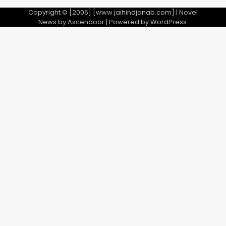
Copyright © [2006] [www.jaihindjanab.com] | Novel
News by
Ascendoor
| Powered by
WordPress
.