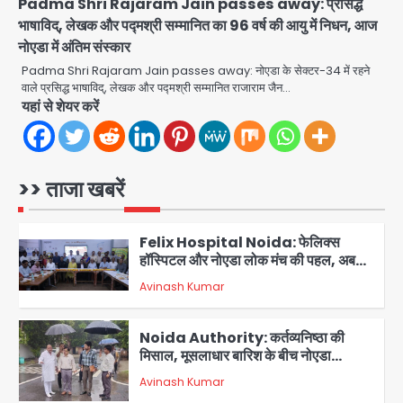
किराना दुकान में , ड्राइवर की मौत
Padma Shri Rajaram Jain passes away: प्रसिद्ध
Avinash Kumar
5
भाषाविद्, लेखक और पद्मश्री सम्मानित का 96 वर्ष की आयु में निधन, आज
नोएडा में अंतिम संस्कार
Sajid Rashidi’s controversial:
Padma Shri Rajaram Jain passes away: नोएडा के सेक्टर-34 में रहने
शिवभक्त नहीं, आतंकवादी हैं’, मौलाना का
वाले प्रसिद्ध भाषाविद्, लेखक और पद्मश्री सम्मानित राजाराम जैन…
कांवड़ियों पर विवादित बयान, BJP विधायक ने
यहां से शेयर करें
Avinash Kumar
कराई FIR, NSA की मांग
1
Felix Hospital Noida: फेलिक्स
हॉस्पिटल और नोएडा लोक मंच की पहल, अब
>> ताजा खबरें
सिर्फ 30 रुपये में मिलेगी 24 घंटे ऑनलाइन
Avinash Kumar
2
डॉक्टर परामर्श सुविधा
Noida Authority: कर्तव्यनिष्ठा की
मिसाल, मूसलाधार बारिश के बीच नोएडा
प्राधिकरण ने संभाला मोर्चा, सेक्टर 105
Avinash Kumar
आरडब्ल्यूए ने जताया आभार
3
Türkiye-Pakistan: मक्का में सऊदी,
तुर्की और पाकिस्तान का साझा रक्षा समझौता,
जानें इसके मायने
Avinash Kumar