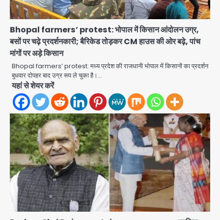
Bhopal farmers’ protest: भोपाल में किसान आंदोलन उग्र,
बसों पर चढ़े प्रदर्शनकारी; बैरिकेड तोड़कर CM हाउस की ओर बढ़े, पांच
Felix Hospital Noida: फेलिक्स
मांगों पर अड़े किसान
हॉस्पिटल और नोएडा लोक मंच की पहल, अब
सिर्फ 30 रुपये में मिलेगी 24 घंटे ऑनलाइन
Bhopal farmers’ protest: मध्य प्रदेश की राजधानी भोपाल में किसानों का प्रदर्शन
Avinash Kumar
2
डॉक्टर परामर्श सुविधा
बुधवार दोपहर बाद उग्र रूप ले चुका है।…
यहां से शेयर करें
Noida Authority: कर्तव्यनिष्ठा की
मिसाल, मूसलाधार बारिश के बीच नोएडा
प्राधिकरण ने संभाला मोर्चा, सेक्टर 105
Avinash Kumar
आरडब्ल्यूए ने जताया आभार
3
Türkiye-Pakistan: मक्का में सऊदी,
तुर्की और पाकिस्तान का साझा रक्षा समझौता,
जानें इसके मायने
Avinash Kumar
4
Greater Noida (Badalpur):
सरिया लदा कैंटर अनियंत्रित होकर घुसा