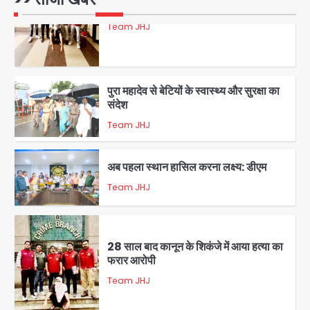
5
पुरा महादेव से बेटियों के स्वास्थ्य और सुरक्षा का
संदेश
Team JHJ
1
अब पहला स्थान हासिल करना लक्ष्य: डीएम
Team JHJ
2
28 साल बाद कानून के शिकंजे में आया हत्या का
फरार आरोपी
Team JHJ
3
डबल मर्डर का मुख्य साजिशकर्ता क्राइम ब्रांच