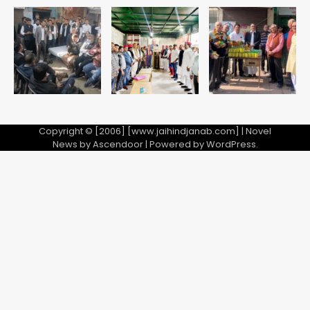
Team JHJ
2
28 साल बाद कानून के शिकंजे में आया हत्या का
फरार आरोपी
Team JHJ
3
Copyright © [2006] [www.jaihindjanab.com] | Novel
News by
Ascendoor
| Powered by
WordPress
.
डबल मर्डर का मुख्य साजिशकर्ता क्राइम ब्रांच
के हत्थे
Team JHJ
4
रोहित चौधरी गैंग का कुख्यात बदमाश राजस्थान