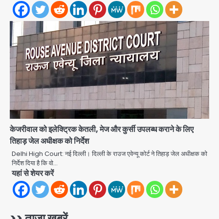
28 साल बाद कानून के शिकंजे में आया हत्या का
फरार आरोपी
Team JHJ
3
डबल मर्डर का मुख्य साजिशकर्ता क्राइम ब्रांच
के हत्थे
Team JHJ
केजरीवाल को इलेक्ट्रिक केतली, मेज और कुर्सी उपलब्ध कराने के लिए
4
तिहाड़ जेल अधीक्षक को निर्देश
Delhi High Court: नई दिल्ली। दिल्ली के राउज एवेन्यू कोर्ट ने तिहाड़ जेल अधीक्षक को
निर्देश दिया है कि वो…
यहां से शेयर करें
रोहित चौधरी गैंग का कुख्यात बदमाश राजस्थान
से गिरफ्तार
Team JHJ
>> ताजा खबरें