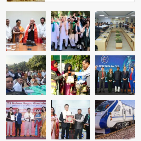
के हत्थे
Team JHJ
4
रोहित चौधरी गैंग का कुख्यात बदमाश राजस्थान
से गिरफ्तार
Team JHJ
5
पुरा महादेव से बेटियों के स्वास्थ्य और सुरक्षा का
संदेश
Team JHJ
1
अब पहला स्थान हासिल करना लक्ष्य: डीएम