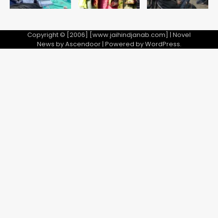
28 साल बाद कानून के शिकंजे में आया हत्या का
फरार आरोपी
Copyright © [2006] [www.jaihindjanab.com] | Novel
News by
Ascendoor
| Powered by
WordPress
.
Team JHJ
3
डबल मर्डर का मुख्य साजिशकर्ता क्राइम ब्रांच
के हत्थे
Team JHJ
4
रोहित चौधरी गैंग का कुख्यात बदमाश राजस्थान
से गिरफ्तार
Team JHJ