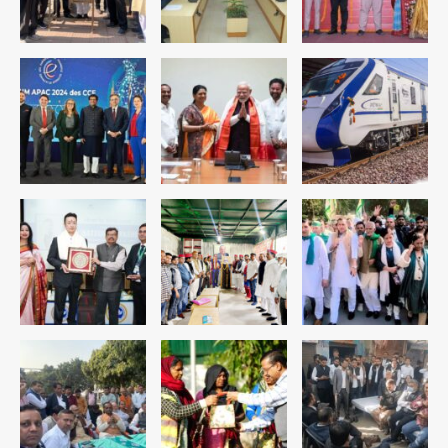
Team JHJ
4
रोहित चौधरी गैंग का कुख्यात बदमाश राजस्थान
से गिरफ्तार
Team JHJ
5
पुरा महादेव से बेटियों के स्वास्थ्य और सुरक्षा का
संदेश
Team JHJ
1
अब पहला स्थान हासिल करना लक्ष्य: डीएम
Team JHJ
2