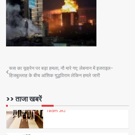
Team JHJ
3
डबल मर्डर का मुख्य साजिशकर्ता क्राइम ब्रांच
के हत्थे
Team JHJ
Post
रूस का यूक्रेन पर बड़ा हमला, नौ मारे गए; लेबनान में इजराइल-
4
हिजबुल्लाह के बीच आंशिक युद्धविराम लेकिन हमले जारी
navigation
रोहित चौधरी गैंग का कुख्यात बदमाश राजस्थान
>> ताजा खबरें
से गिरफ्तार
Team JHJ
5