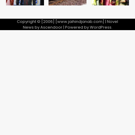
Copyright © [2006] [www.jaihindjanab.com] | Novel
News by
Ascendoor
| Powered by
WordPress
.