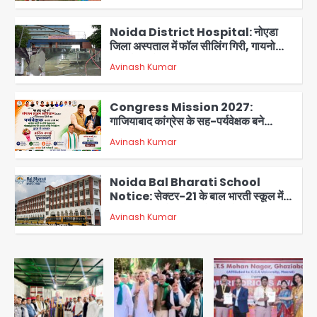
2
Noida District Hospital: नोएडा
जिला अस्पताल में फॉल सीलिंग गिरी, गायनो
OT गैलरी में बड़ा हादसा टला; मरीजों की सुरक्षा
Avinash Kumar
पर उठे सवाल
3
Congress Mission 2027:
गाजियाबाद कांग्रेस के सह-पर्यवेक्षक बने
सतेन्द्र शर्मा, गौतमबुद्धनगर नेताओं ने जताया
Avinash Kumar
आभार
4
Noida Bal Bharati School
Notice: सेक्टर-21 के बाल भारती स्कूल में
बिना खिड़की-वेंटिलेशन बेसमेंट में चल रही थी
Avinash Kumar
8वीं की क्लास, NCPCR की शिकायत पर
5
भेजा नोटिस
Assam Floods: सलमान खान का
‘आशियाना’ अभियान – 500 बाढ़रोधी घर,
220 तैयार; जुबीन गर्ग की विरासत और बॉलीवुड
Avinash Kumar
सितारों का जमीनी सहयोग
1