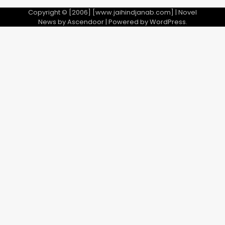
Copyright © [2006] [www.jaihindjanab.com] | Novel
News by
Ascendoor
| Powered by
WordPress
.