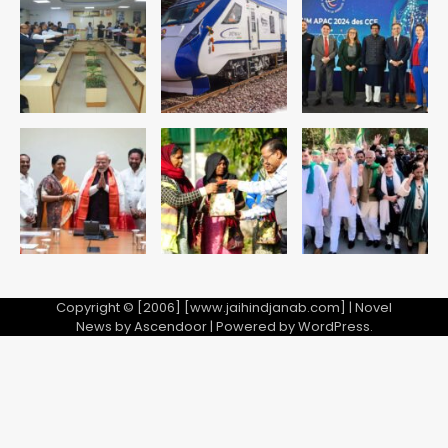
Team JHJ
1
अब पहला स्थान हासिल करना लक्ष्य: डीएम
Team JHJ
2
28 साल बाद कानून के शिकंजे में आया हत्या का
फरार आरोपी
Team JHJ
3
Copyright © [2006] [www.jaihindjanab.com] | Novel
News by
Ascendoor
| Powered by
WordPress
.
डबल मर्डर का मुख्य साजिशकर्ता क्राइम ब्रांच
के हत्थे
Team JHJ