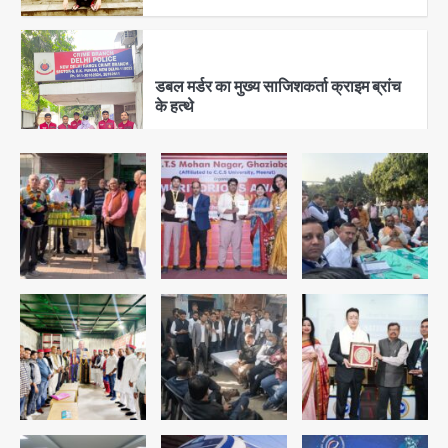
3
डबल मर्डर का मुख्य साजिशकर्ता क्राइम ब्रांच
के हत्थे
Team JHJ
4
रोहित चौधरी गैंग का कुख्यात बदमाश राजस्थान
से गिरफ्तार
Team JHJ
5
पुरा महादेव से बेटियों के स्वास्थ्य और सुरक्षा का
संदेश