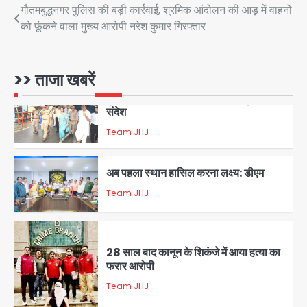
रोहित चौधरी गैंग का कुख्यात बदमाश राजस्थान
Post
गौतमबुद्धनगर पुलिस की बड़ी कार्रवाई, श्रमिक आंदोलन की आड़ में वाहनों
से गिरफ्तार
को फूंकने वाला मुख्य आरोपी नरेश कुमार गिरफ्तार
navigation
Team JHJ
5
>> ताजा खबरें
पुरा महादेव से बेटियों के स्वास्थ्य और सुरक्षा का
संदेश
Team JHJ
1
अब पहला स्थान हासिल करना लक्ष्य: डीएम
Team JHJ
2
28 साल बाद कानून के शिकंजे में आया हत्या का
फरार आरोपी
Team JHJ