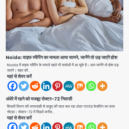
Noida: वाइफ स्वैपिंग का मामला आया सामने, जानेंगे तो उड़ जाएंगे होश
Noida में वाइफ स्वैपिंग के मामले पहले भी चर्चाओं में आ चुके है। आप जानेंगे तो होश उड़
जाएंगे। शहर की…
यहां से शेयर करें
अंधेरे में रहने को मजबूर सेक्टर-72 निवासी
बिजली विभाग की लापरवाही से कछुए की चाल चल रहा अंडर ग्राउंड केबलिंग का काम
Trump’s Dual Crisis: ईरान युद्ध से
नोएडा। सेक्टर-72 में पिछले करीब…
नहीं मिल रहा एग्ज़िट रास्ता, जन्मसिद्ध नागरिकता
यहां से शेयर करें
पर सुप्रीम कोर्ट को दी फिर चुनौती
Avinash Kumar
2