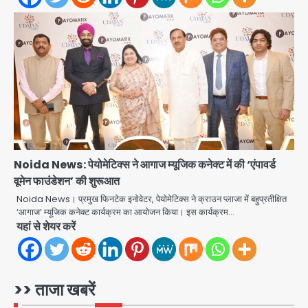
पुरा महादेव से बेटियों के स्वास्थ्य और सुरक्षा का
संदेश
Team JHJ
3
अब पहला स्थान हासिल करना लक्ष्य: डीएम
Team JHJ
4
Noida News: पेयोमेटिक्स ने आगाज म्यूजिक कनेक्ट में की ‘एंपावर्ड
28 साल बाद कानून के शिकंजे में आया हत्या का
वूमेन फाउंडेशन’ की शुरूआत
फरार आरोपी
Noida News। प्रमुख फिनटेक इनोवेटर, पेयोमेटिक्स ने क्राउन प्लाजा में बहुप्रतीक्षित
‘आगाज’ म्यूजिक कनेक्ट कार्यक्रम का आयोजन किया। इस कार्यक्रम…
Team JHJ
यहां से शेयर करें
5
Thailand school shooting:
थाईलैंड में स्कूल में गोलीबारी, छात्र ने खोली
>> ताजा खबरें
फायर, दो की मौत, कई घायल
Avinash Kumar