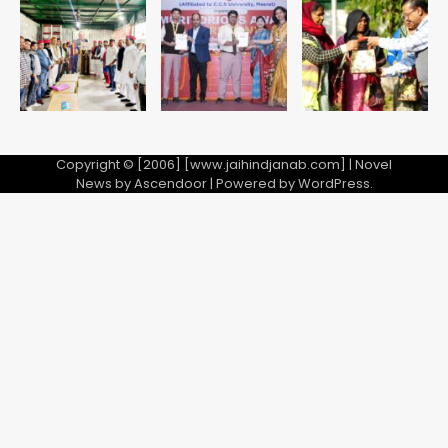
28 साल बाद कानून के शिकंजे में आया हत्या का
फरार आरोपी
Team JHJ
5
Copyright © [2006] [www.jaihindjanab.com] | Novel
News by
Ascendoor
| Powered by
WordPress
.