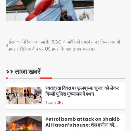
इकलौते विधायक उमाशंकर सिंह का निधन, दो
साल से कैंसर से जूझ रहे थे
Avinash Kumar
4
डीएम अस्मिता लाल ने गोद में उठाकर दिया
अपनत्व का सहारा
Team JHJ
Post
ईरान-अमेरिका जंग जारी: IRGC ने अमेरिकी एयरबेस पर किया जवाबी
5
हमला, सिरिक द्वीप पर US हमले के बाद तनाव चरम पर
navigation
आॅपरेशन विस्टा 1.0: वीजा शर्तों का उल्लंघन
करने वाले 11 बांग्लादेशी नागरिक सेंट्रल जिला
पुलिस के हत्थे चढ़े
>> ताजा खबरें
Team JHJ
1
स्वतंत्रता दिवस पर फूलप्रूफ सुरक्षा को लेकर
दिल्ली पुलिस मुख्यालय में मंथन
Team JHJ
2
Petrol bomb attack on Shakib
Al Hasan’s house: शेख हसीना की
वर्चुअल प्रेस कॉन्फ्रेंस में जुड़ने पर भड़का