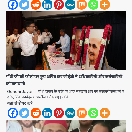
गाँधी जी की फोटो पर पुष्प अर्पित कर सीईओ ने अधिकारियों और कर्मचारियों
को बताया ये
Gandhi Jayanti: गाँधी जयंती के मौके पर आज सरकारी और गैर सरकारी संस्थानों में
Jharkhand Assembly Gherao:
सांस्कृतिक कार्यक्रम आयोजित किए गए। ताकि…
CGL रद्द करने और CBI जांच की मांग पर अड़े
यहां से शेयर करें
छात्र, वाटर कैनन और बैरिकेडिंग तैनात
Avinash Kumar
2
Noida District Hospital
Emergency: तीसरी मंजिल से गिरी छात्रा