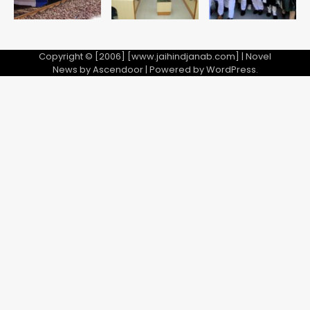
Copyright © [2006] [www.jaihindjanab.com] | Novel
News by
Ascendoor
| Powered by
WordPress
.