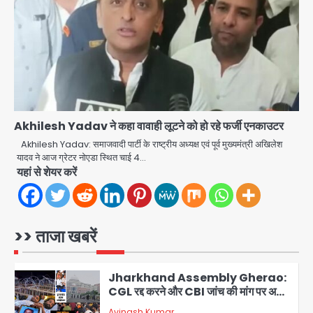
को नहीं मिला इलाज, प्राइवेट अस्पताल में भर्ती
Avinash Kumar
3
Mamata Banerjee Convoy
Attack: जूते-पत्थर बरसाए, कीचड़ पोता;
बोलीं- ‘माथा फट जाता’
Avinash Kumar
4
Akhilesh Yadav ने कहा वावाही लूटने को हो रहे फर्जी एनकाउटर
Shaheen Bagh News: बारिश के बाद
शाहीन बाग में जलभराव और गड्ढे, सीवर काम से
Akhilesh Yadav: समाजवादी पार्टी के राष्ट्रीय अध्यक्ष एवं पूर्व मुख्यमंत्री अखिलेश
लोग परेशान
यादव ने आज ग्रेटर नोएडा स्थित चाई 4…
Avinash Kumar
5
यहां से शेयर करें
Second Monday of Sawan: सावन
के दूसरे सोमवार पर शिवालयों में आस्था का
सैलाब
>> ताजा खबरें
Avinash Kumar
1
Jharkhand Assembly Gherao:
CGL रद्द करने और CBI जांच की मांग पर अड़े
छात्र, वाटर कैनन और बैरिकेडिंग तैनात
Avinash Kumar