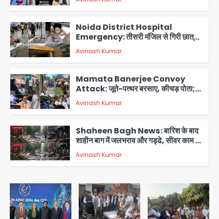
2
Noida District Hospital
Emergency: तीसरी मंजिल से गिरी छात्रा
को नहीं मिला इलाज, प्राइवेट अस्पताल में भर्ती
Avinash Kumar
3
Mamata Banerjee Convoy
Attack: जूते-पत्थर बरसाए, कीचड़ पोता;
बोलीं- ‘माथा फट जाता’
Avinash Kumar
4
Shaheen Bagh News: बारिश के बाद
शाहीन बाग में जलभराव और गड्ढे, सीवर काम से
लोग परेशान
Avinash Kumar
5
Second Monday of Sawan: सावन
के दूसरे सोमवार पर शिवालयों में आस्था का
सैलाब
Avinash Kumar
1