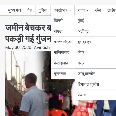
मुख्य पेज
देश
दुनिया
एनसीआर
राज्य
खेल
लाईफ
दिल्ली
मुंबई
जमीन बेचकर बनाया BPSC शिक्षिका, पत्
नोएडा
उत्तर प्रदेश
अलीगढ़
पकड़ी गई गुंजन
ग्रेटर नोएडा
बुलंदशहर
बिहार
May 30, 2026
Avinash Kumar
गाजियाबाद
जेवर
पंजाब
फरीदाबाद
मेरठ
हरियाणा
गुरूग्राम
जम्मू कश्मीर
हिमाचल प्रदेश
पंजाब