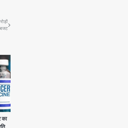
ोड़ों
ा बजट
 का
रति