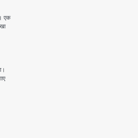
ं। एक
ोखा
ला।
गाए