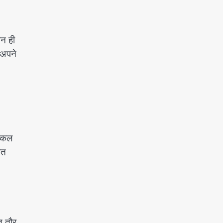
ान ही
 अपने
अंकल
ात
त तौर