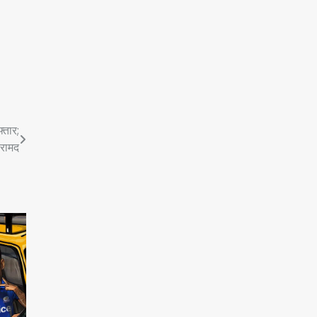
्तार;
रामद