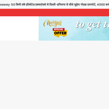
टेड एक्सप्रेसवे से दिल्ली-हरियाणा से सीधे जुड़ेगा नोएडा एयरपोर्ट, 4000 करोड़ रुपये की लागत स