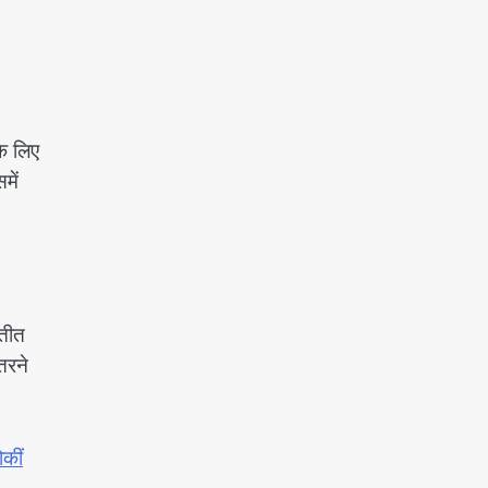
के लिए
में
रतीत
तरने
ोकीं