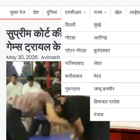
मुख्य पेज
देश
दुनिया
एनसीआर
राज्य
खेल
लाईफ
दिल्ली
मुंबई
सुप्रीम कोर्ट की हरी झंडी, WFI की
नोएडा
उत्तर प्रदेश
अलीगढ़
गेम्स ट्रायल के मैट पर उतरीं
ग्रेटर नोएडा
बुलंदशहर
बिहार
May 30, 2026
Avinash Kumar
गाजियाबाद
जेवर
पंजाब
फरीदाबाद
मेरठ
हरियाणा
गुरूग्राम
जम्मू कश्मीर
हिमाचल प्रदेश
पंजाब