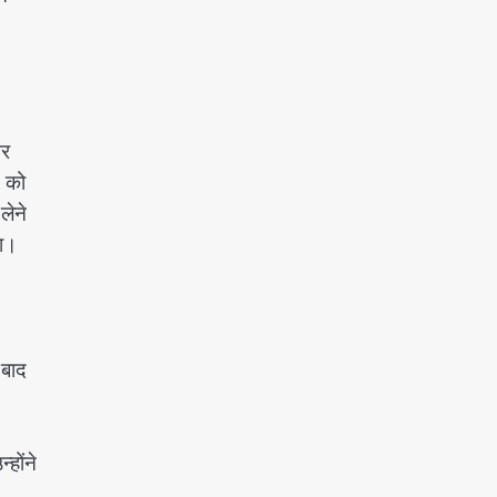
और
ई को
लेने
ता।
 बाद
होंने