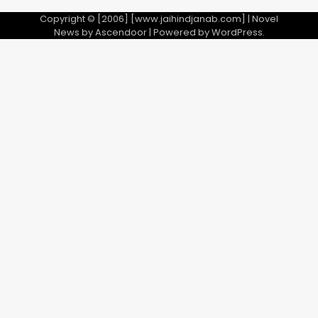
Copyright © [2006] [www.jaihindjanab.com] | Novel
News by
Ascendoor
| Powered by
WordPress
.