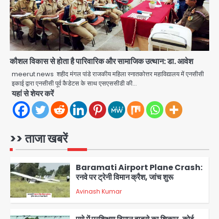
Greater Noida Gas
Connection Fraud: बुजुर्ग से वीडियो
कॉल पर 9.77 लाख की साइबर फ्रॉड
Avinash Kumar
4
कौशल विकास से होता है पारिवारिक और सामाजिक उत्थान: डा. आवेश
Taylor Swift: ट्रंप कैंपेन-व्हाइट हाउस
पोस्ट से हटाए गए गाने, जानें पूरा विवाद
meerut news शहीद मंगल पांडे राजकीय महिला स्नातकोत्तर महाविद्यालय में एनसीसी
इकाई द्वारा एनसीसी पूर्व कैडेटस के साथ एसएससीडी की…
Avinash Kumar
5
यहां से शेयर करें
Air India Phuket Delhi flight:
कैप्टन का डोप टेस्ट पॉजिटिव, 17 घायल;
DGCA जांच जारी
>> ताजा खबरें
Avinash Kumar
1
Baramati Airport Plane Crash:
रनवे पर ट्रेनी विमान क्रैश, जांच शुरू
Avinash Kumar
2
पुणे में प्रशिक्षण विमान हादसे का शिकार, कोई