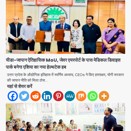
यीडा-जापान ऐतिहासिक MoU, जेवर एयरपोर्ट के पास मेडिकल डिवाइस
पार्क बनेगा एशिया का नया हेल्थटेक हब
उत्तर प्रदेश के औद्योगिक इतिहास में स्वर्णिम अध्याय, CEOs ने किए हस्ताक्षर, योगी सरकार
Baramati Airport Plane Crash:
की जापान नीति को मिला ठोस…
रनवे पर ट्रेनी विमान क्रैश, जांच शुरू
यहां से शेयर करें
Avinash Kumar
2
पुणे में प्रशिक्षण विमान हादसे का शिकार, कोई
हताहत नहीं
Team JHJ
3