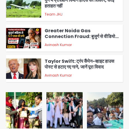
हताहत नहीं
Team JHJ
3
Greater Noida Gas
Connection Fraud: बुजुर्ग से वीडियो
कॉल पर 9.77 लाख की साइबर फ्रॉड
Avinash Kumar
4
Taylor Swift: ट्रंप कैंपेन-व्हाइट हाउस
पोस्ट से हटाए गए गाने, जानें पूरा विवाद
Avinash Kumar
5
Air India Phuket Delhi flight:
कैप्टन का डोप टेस्ट पॉजिटिव, 17 घायल;
DGCA जांच जारी
Avinash Kumar
1
Baramati Airport Plane Crash:
रनवे पर ट्रेनी विमान क्रैश, जांच शुरू