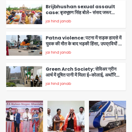
Brijbhushan sexual assault
case: बृजभूषण सिंह बोले- संसद जरूर
लौटूंगा, हुई चरित्र हत्या की कोशिश, प्रियंका
jai hind janab
3
गांधी को बरगलाया गया, यौन शोषण नहीं ‘गुड-
बैड टच’ का था मामला
Patna violence: पटना में सड़क हादसे में
युवक की मौत के बाद भड़की हिंसा, उपद्रवियों ने
फूंकीं 10 गाड़ियां, ट्रैफिक पोस्ट और स्लीपर
jai hind janab
बस भी जलाई, NH-30 जाम
4
Green Arch Society: सेविअर ग्रीन
आर्च में दूषित पानी में मिला ई-कोलाई, अथॉरिटी
ने शुरू की सैंपलिंग जांच
jai hind janab
5
Noida waterlogging: नोएडा में
‘हाईटेक सिटी’ के दावों की खुली पोल,
सेक्टर-95 अंडरपास में 3-4 फीट भरा पानी,
Avinash Kumar
आधे घंटे तक फंसी रही एम्बुलेंस
1
Gaur Chowk: चार मूर्ति चौक पर चलना