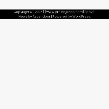
Copyright © [2006] [www.jaihindjanab.com] | Novel
News by
Ascendoor
| Powered by
WordPress
.