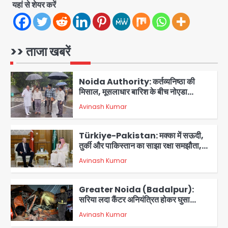
5
गई, 3 स्टार रेटिंग
यहां से शेयर करें
Felix Hospital Noida: फेलिक्स
हॉस्पिटल और नोएडा लोक मंच की पहल, अब
सिर्फ 30 रुपये में मिलेगी 24 घंटे ऑनलाइन
>> ताजा खबरें
Avinash Kumar
1
डॉक्टर परामर्श सुविधा
Noida Authority: कर्तव्यनिष्ठा की
मिसाल, मूसलाधार बारिश के बीच नोएडा
प्राधिकरण ने संभाला मोर्चा, सेक्टर 105
Avinash Kumar
आरडब्ल्यूए ने जताया आभार
2
Türkiye-Pakistan: मक्का में सऊदी,
तुर्की और पाकिस्तान का साझा रक्षा समझौता,
जानें इसके मायने
Avinash Kumar
3
Greater Noida (Badalpur):
सरिया लदा कैंटर अनियंत्रित होकर घुसा
किराना दुकान में , ड्राइवर की मौत
Avinash Kumar
4