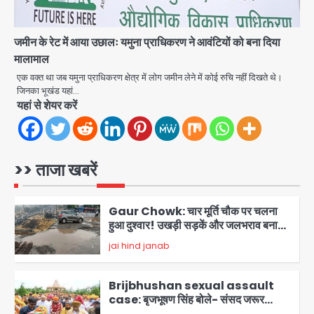
फूंकीं 10 गाड़ियां, ट्रैफिक पोस्ट और स्लीपर
jai hind janab
बस भी जलाई, NH-30 जाम
4
जमीन के रेट में आया उछालः यमुना प्राधिकरण ने आवंटियों को बना दिया
Green Arch Society: सेविअर ग्रीन
मालामाल
आर्च में दूषित पानी में मिला ई-कोलाई, अथॉरिटी
एक वक्त था जब यमुना प्राधिकरण क्षेत्र में लोग जमीन लेने में कोई रुचि नहीं दिखते थे।
ने शुरू की सैंपलिंग जांच
jai hind janab
जिनका भूखंड यहां…
5
यहां से शेयर करें
Noida waterlogging: नोएडा में
‘हाईटेक सिटी’ के दावों की खुली पोल,
सेक्टर-95 अंडरपास में 3-4 फीट भरा पानी,
Avinash Kumar
>> ताजा खबरें
आधे घंटे तक फंसी रही एम्बुलेंस
1
Gaur Chowk: चार मूर्ति चौक पर चलना
हुआ दुश्वार! उखड़ी सड़कें और जलभराव बना
आफत, अंडरपास पर भी खतरा
jai hind janab
2
Brijbhushan sexual assault
case: बृजभूषण सिंह बोले- संसद जरूर
लौटूंगा, हुई चरित्र हत्या की कोशिश, प्रियंका
jai hind janab