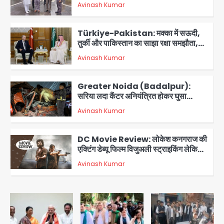
Avinash Kumar
आरडब्ल्यूए ने जताया आभार
2
Türkiye-Pakistan: मक्का में सऊदी,
तुर्की और पाकिस्तान का साझा रक्षा समझौता,
जानें इसके मायने
Avinash Kumar
3
Greater Noida (Badalpur):
सरिया लदा कैंटर अनियंत्रित होकर घुसा
किराना दुकान में , ड्राइवर की मौत
Avinash Kumar
4
DC Movie Review: लोकेश कनगराज की
एक्टिंग डेब्यू फिल्म विजुअली स्ट्राइकिंग लेकिन
स्क्रीनप्ले में कमजोर, लेकिन कहानी अधूरी रह
Avinash Kumar
5
गई, 3 स्टार रेटिंग
Felix Hospital Noida: फेलिक्स
हॉस्पिटल और नोएडा लोक मंच की पहल, अब
सिर्फ 30 रुपये में मिलेगी 24 घंटे ऑनलाइन
Avinash Kumar
1
डॉक्टर परामर्श सुविधा