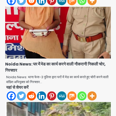
Noida News: घर में मेड का कार्य करने वाली नौकरानी निकली चोर,
गिरफ्तार
Noida News: थाना फेस-3 पुलिस द्वारा घरों में मेड का कार्य करते हुए चोरी करने वाली
वांछित अभियुक्ता को गिरफ्तार…
Noida Authority: कर्तव्यनिष्ठा की
यहां से शेयर करें
मिसाल, मूसलाधार बारिश के बीच नोएडा
प्राधिकरण ने संभाला मोर्चा, सेक्टर 105
Avinash Kumar
आरडब्ल्यूए ने जताया आभार
2
Türkiye-Pakistan: मक्का में सऊदी,
तुर्की और पाकिस्तान का साझा रक्षा समझौता,