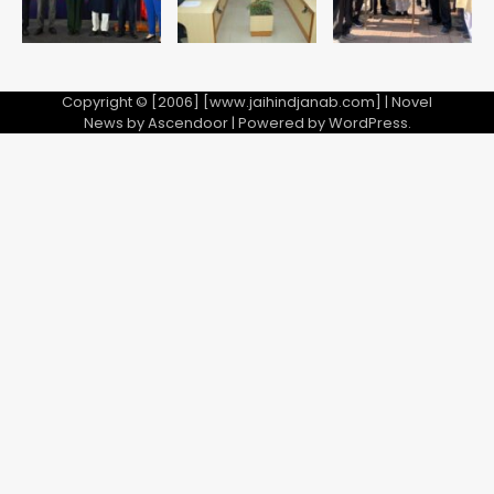
Copyright © [2006] [www.jaihindjanab.com] | Novel
News by
Ascendoor
| Powered by
WordPress
.