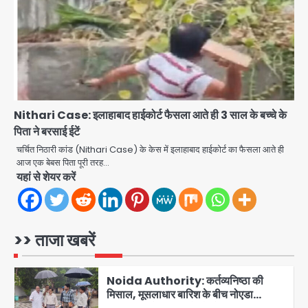
जानें इसके मायने
Avinash Kumar
3
Greater Noida (Badalpur):
सरिया लदा कैंटर अनियंत्रित होकर घुसा
किराना दुकान में , ड्राइवर की मौत
Avinash Kumar
4
Nithari Case: इलाहाबाद हाईकोर्ट फैसला आते ही 3 साल के बच्चे के
DC Movie Review: लोकेश कनगराज की
पिता ने बरसाई ईटें
एक्टिंग डेब्यू फिल्म विजुअली स्ट्राइकिंग लेकिन
चर्चित निठारी कांड (Nithari Case) के केस में इलाहाबाद हाईकोर्ट का फैसला आते ही
स्क्रीनप्ले में कमजोर, लेकिन कहानी अधूरी रह
आज एक बेबस पिता पूरी तरह…
Avinash Kumar
5
गई, 3 स्टार रेटिंग
यहां से शेयर करें
Felix Hospital Noida: फेलिक्स
हॉस्पिटल और नोएडा लोक मंच की पहल, अब
सिर्फ 30 रुपये में मिलेगी 24 घंटे ऑनलाइन
>> ताजा खबरें
Avinash Kumar
1
डॉक्टर परामर्श सुविधा
Noida Authority: कर्तव्यनिष्ठा की
मिसाल, मूसलाधार बारिश के बीच नोएडा
प्राधिकरण ने संभाला मोर्चा, सेक्टर 105