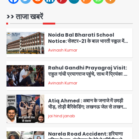
गाजियाबाद कांग्रेस के सह-पर्यवेक्षक बने
सतेन्द्र शर्मा, गौतमबुद्धनगर नेताओं ने जताया
Avinash Kumar
>> ताजा खबरें
आभार
1
Noida Bal Bharati School
Notice: सेक्टर-21 के बाल भारती स्कूल में
बिना खिड़की-वेंटिलेशन बेसमेंट में चल रही थी
Avinash Kumar
8वीं की क्लास, NCPCR की शिकायत पर
2
भेजा नोटिस
Rahul Gandhi Prayagraj Visit:
राहुल गांधी प्रयागराज पहुंचे, साथ में प्रियंका की
बेटी मिराया; केपी ग्राउंड में छात्रों से संवाद,
Avinash Kumar
3
सिर्फ 5 हजार मौजूद
Atiq Ahmed : अबान के जनाजे में उमड़ी
भीड़, तोड़ी बैरिकेडिंग; लखनऊ जेल से लखनऊ
पहुंचा उमर
jai hind janab
4
Narela Road Accident: हरियाणा
पुलिस के सब-इंस्पेक्टर के बेटे ने मर्सिडीज से