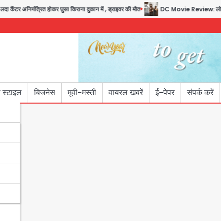
यंत्रित होकर घुसा किराना दुकान में , ड्राइवर की मौत
DC Movie Review: लोकेश कनगराज क
 स्टाइल
बिजनेस
मूवी-मस्ती
वायरल खबरें
ई-पेपर
संपर्क करें