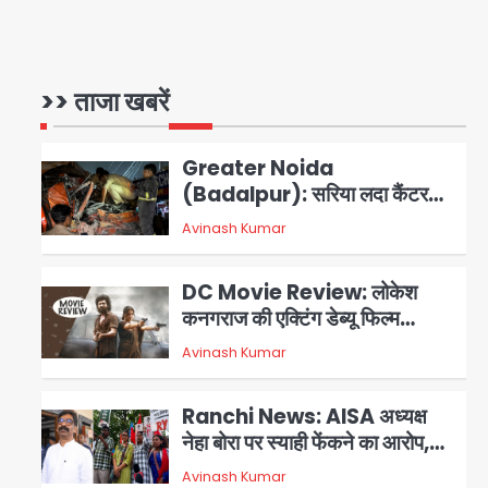
एम्बुलेंस
Türkiye-Pakistan: मक्का में
सऊदी, तुर्की और पाकिस्तान का साझा
रक्षा समझौता, जानें इसके मायने
>> ताजा खबरें
Avinash Kumar
1
Greater Noida
(Badalpur): सरिया लदा कैंटर
अनियंत्रित होकर घुसा किराना दुकान
Avinash Kumar
2
में , ड्राइवर की मौत
DC Movie Review: लोकेश
कनगराज की एक्टिंग डेब्यू फिल्म
विजुअली स्ट्राइकिंग लेकिन स्क्रीनप्ले
Avinash Kumar
3
में कमजोर, लेकिन कहानी अधूरी रह गई,
3 स्टार रेटिंग
Ranchi News: AISA अध्यक्ष
नेहा बोरा पर स्याही फेंकने का आरोप,
ABVP कार्यकर्ताओं पर एक्शन; हेमंत
Avinash Kumar
4