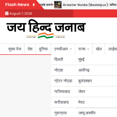
Skip
Flash News
ा साझा रक्षा समझौता, जानें इसके मायने
Greater Noida (Badalpur): सरिया लदा कैंटर अनि
to
August 7, 2026
content
मुख्य पेज
देश
दुनिया
एनसीआर
राज्य
खेल
लाईफ
दिल्ली
मुंबई
नोएडा
उत्तर प्रदेश
अलीगढ़
ग्रेटर नोएडा
बुलंदशहर
बिहार
गाजियाबाद
जेवर
पंजाब
फरीदाबाद
मेरठ
हरियाणा
गुरूग्राम
जम्मू कश्मीर