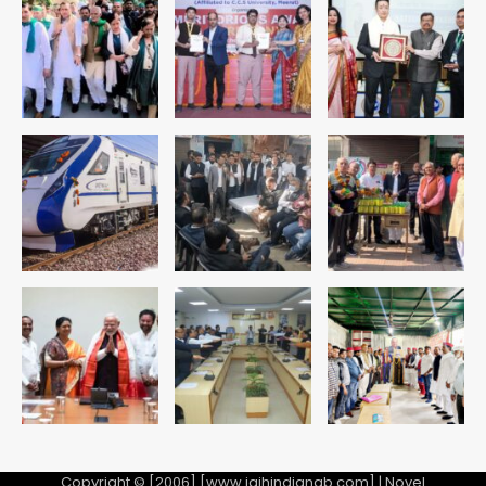
से गिरफ्तार
Team JHJ
5
पुरा महादेव से बेटियों के स्वास्थ्य और सुरक्षा का
संदेश
Team JHJ
1
अब पहला स्थान हासिल करना लक्ष्य: डीएम
Team JHJ
2
28 साल बाद कानून के शिकंजे में आया हत्या का
फरार आरोपी
Team JHJ
Copyright © [2006] [www.jaihindjanab.com] | Novel