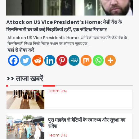
डबल मर्डर का मुख्य साजिशकर्ता क्राइम ब्रांच
के हत्थे
Team JHJ
Attack on US Vice President’s Home: जेडी वेंस के
सिनसिनाटी घर की कई खिड़कियां टूटीं, एक संदिग्ध गिरफ्तार
4
Attack on US Vice President’s Home: अमेरिकी उपराष्ट्रपति जेडी वेंस के
सिनसिनाटी स्थित निजी निवास स्थान पर सोमवार सुबह एक…
यहां से शेयर करें
रोहित चौधरी गैंग का कुख्यात बदमाश राजस्थान
से गिरफ्तार
Team JHJ
>> ताजा खबरें
5
पुरा महादेव से बेटियों के स्वास्थ्य और सुरक्षा का
संदेश
Team JHJ
1
अब पहला स्थान हासिल करना लक्ष्य: डीएम