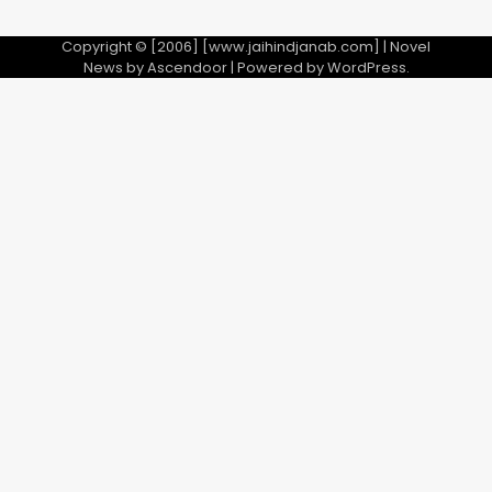
Copyright © [2006] [www.jaihindjanab.com] | Novel
News by
Ascendoor
| Powered by
WordPress
.