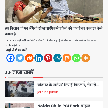
नोएडा में IPS अधिकारी बनकर बुजुर्ग को किया
डिजिटल अरेस्ट, 22 लाख रुपये की ठगी
jai hind janab
5
इस किताब को पढ़ लेंगे तो सीख जाएंगे कर्मचारियों को कंपनी का वफादार कैसे
बनाना है…
Noida Authority: जांच के घेरे में प्लानिंग
विभाग, GM मीना भार्गव पर उठ रहे सवाल,
आज कल बड़ी बड़ी कंपनियों में देखने को मिल रहा है कि मैनेजमेंट और कर्मचारियों के बीच
कार्रवाई में देरी पर भी चर्चा तेज
तनाव बढ़ता जा…
jai hind janab
यहां से शेयर करें
1
Noida News: गांजा तस्कर महिला से
सांठगांठ के आरोप में सिपाही गिरफ्तार, सेवा से
बर्खास्त, कई पुलिसकर्मियों में डर
>> ताजा खबरें
jai hind janab
2
Noida Child PGI Park: चाइल्ड
पीजीआई पार्क में झूले के पास लोहे की ग्रिल में
उतरा करंट, 7 साल के बच्चे की हालत गंभीर,
Avinash Kumar
बिजली विभाग पर लापरवाही का आरोप
3