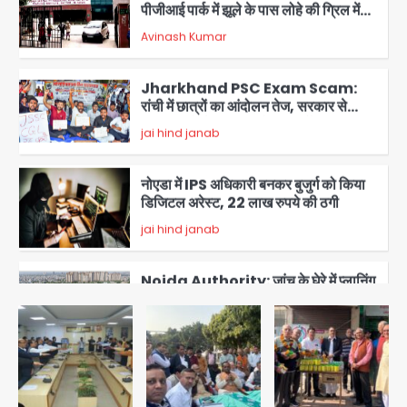
Jharkhand PSC Exam Scam:
रांची में छात्रों का आंदोलन तेज, सरकार से
बातचीत को तैयार, रखीं दो बड़ी शर्तें
jai hind janab
4
नोएडा में IPS अधिकारी बनकर बुजुर्ग को किया
डिजिटल अरेस्ट, 22 लाख रुपये की ठगी
jai hind janab
5
Noida Authority: जांच के घेरे में प्लानिंग
विभाग, GM मीना भार्गव पर उठ रहे सवाल,
कार्रवाई में देरी पर भी चर्चा तेज
jai hind janab
1
Noida News: गांजा तस्कर महिला से
सांठगांठ के आरोप में सिपाही गिरफ्तार, सेवा से
बर्खास्त, कई पुलिसकर्मियों में डर
jai hind janab
2
Noida Child PGI Park: चाइल्ड