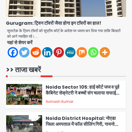
Noida Bal Bharati School
Notice: सेक्टर-21 के बाल भारती स्कूल में
बिना खिड़की-वेंटिलेशन बेसमेंट में चल रही थी
Avinash Kumar
Gurugram: ट्विन टॉवरों जैसा होगा इन टाॅवरों का हाल!
8वीं की क्लास, NCPCR की शिकायत पर
5
भेजा नोटिस
सुपरटेक के ट्विन टॉवरों को सुप्रीम कोर्ट के आदेश पर ध्वस्त कर दिया गया ताकि बिल्डरों
को आगे नसहित रहें।…
Assam Floods: सलमान खान का
यहां से शेयर करें
‘आशियाना’ अभियान – 500 बाढ़रोधी घर,
220 तैयार; जुबीन गर्ग की विरासत और बॉलीवुड
Avinash Kumar
सितारों का जमीनी सहयोग
1
>> ताजा खबरें
Noida Sector 105: हाई कोर्ट जज व पूर्व
कैबिनेट सेक्रेटरी ने बच्चों संग चलाया सफाई
अभियान, 160 किलो कूड़ा हटाया
Avinash Kumar
2
Noida District Hospital: नोएडा
जिला अस्पताल में फॉल सीलिंग गिरी, गायनो
OT गैलरी में बड़ा हादसा टला; मरीजों की सुरक्षा
Avinash Kumar
पर उठे सवाल
3