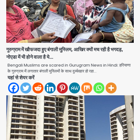
Noida Sector 105: हाई कोर्ट जज व पूर्व
गुरुग्राम में खौफजदा हुए बंगाली मुस्लिम, आखिर क्यों मच रही है भगदड़,
कैबिनेट सेक्रेटरी ने बच्चों संग चलाया सफाई
नोएडा में भी होने वाला है ये…
अभियान, 160 किलो कूड़ा हटाया
Avinash Kumar
Bengali Muslims are scared in Gurugram News in Hindi: हरियाणा
2
के गुरुग्राम में लगातार बंगाली मुस्लिमों के साथ दुर्व्यवहार हो रहा…
यहां से शेयर करें
Noida District Hospital: नोएडा
जिला अस्पताल में फॉल सीलिंग गिरी, गायनो
OT गैलरी में बड़ा हादसा टला; मरीजों की सुरक्षा
Avinash Kumar
पर उठे सवाल
3
Congress Mission 2027:
गाजियाबाद कांग्रेस के सह-पर्यवेक्षक बने
सतेन्द्र शर्मा, गौतमबुद्धनगर नेताओं ने जताया
Avinash Kumar
आभार
4