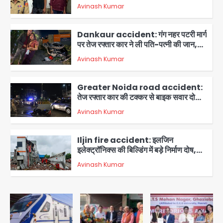
मोबाइल स्नैचर गैंग का मास्टरमाइंड, जीरा-बॉल
Avinash Kumar
बेचने वालों को बेचता था चोरी के फोन; 8
2
गिरफ्तार, 98 मोबाइल और 450 पार्ट्स बरामद
Dankaur accident: गंग नहर पटरी मार्ग
पर तेज रफ्तार कार ने ली पति-पत्नी की जान,
गांव में मातम
Avinash Kumar
3
Greater Noida road accident:
तेज रफ्तार कार की टक्कर से बाइक सवार दो
युवकों की मौत, परिवारों में मातम
Avinash Kumar
4
Iljin fire accident: इलजिन
इलेक्ट्रॉनिक्स की बिल्डिंग में बड़े निर्माण दोष,
कंक्रीट बीम तिरछा; पीडब्ल्यूडी ऑडिट में
Avinash Kumar
चौंकाने वाला खुलासा
5
Minor daughter abuse case in
Noida: 7 साल की मासूम बेटी के साथ
अश्लील हरकत करने वाले पिता को मां ने रंगेहाथ
Avinash Kumar
पकड़ा, पुलिस ने किया गिरफ्तार
1