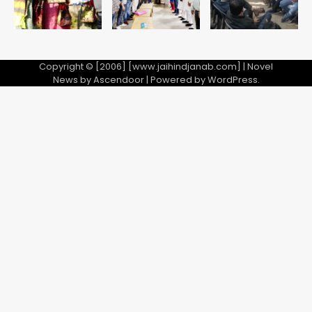
Copyright © [2006] [www.jaihindjanab.com] | Novel
News by
Ascendoor
| Powered by
WordPress
.