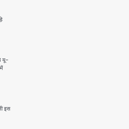
़े
B यू-
ें
ासी इस