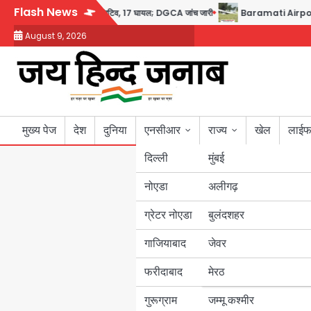
Skip
Flash News
्टन का डोप टेस्ट पॉजिटिव, 17 घायल; DGCA जांच जारी
Baramati Airport Plane Cras
to
August 9, 2026
content
मुख्य पेज
देश
दुनिया
एनसीआर
राज्य
खेल
लाईफ
दिल्ली
मुंबई
नोएडा
उत्तर प्रदेश
अलीगढ़
ग्रेटर नोएडा
बुलंदशहर
बिहार
गाजियाबाद
जेवर
पंजाब
फरीदाबाद
मेरठ
हरियाणा
गुरूग्राम
जम्मू कश्मीर