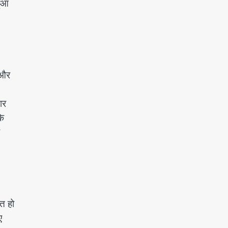
हुआ
 और
ार
कि
्त हो
ए