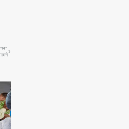
क्का-
सामने