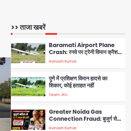
Air India Phuket Delhi
flight: कैप्टन का डोप टेस्ट
पॉजिटिव, 17 घायल; DGCA जांच
>> ताजा खबरें
Avinash Kumar
1
जारी
Baramati Airport Plane
Crash: रनवे पर ट्रेनी विमान क्रैश,
जांच शुरू
Avinash Kumar
2
पुणे में प्रशिक्षण विमान हादसे का
शिकार, कोई हताहत नहीं
Team JHJ
3
Greater Noida Gas
Connection Fraud: बुजुर्ग से
वीडियो कॉल पर 9.77 लाख की साइबर
Avinash Kumar
4