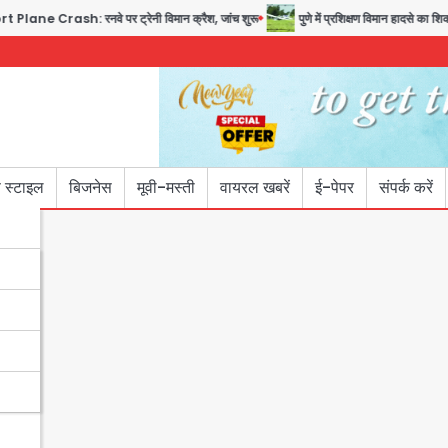
h: रनवे पर ट्रेनी विमान क्रैश, जांच शुरू
पुणे में प्रशिक्षण विमान हादसे का शिकार, कोई 
 स्टाइल
बिजनेस
मूवी-मस्ती
वायरल खबरें
ई-पेपर
संपर्क करें