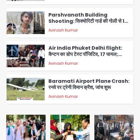
प्रदर्शन
2
Parshvanath Building
Shooting: सिक्योरिटी गार्ड की गोली से 17
वर्षीय किशोर की मौत
Avinash Kumar
3
Air India Phuket Delhi flight:
कैप्टन का डोप टेस्ट पॉजिटिव, 17 घायल;
DGCA जांच जारी
Avinash Kumar
4
Baramati Airport Plane Crash:
रनवे पर ट्रेनी विमान क्रैश, जांच शुरू
Avinash Kumar
5
Shaheen Bagh News: बारिश के बाद
शाहीन बाग में जलभराव और गड्ढे, सीवर काम से
लोग परेशान
Avinash Kumar
1