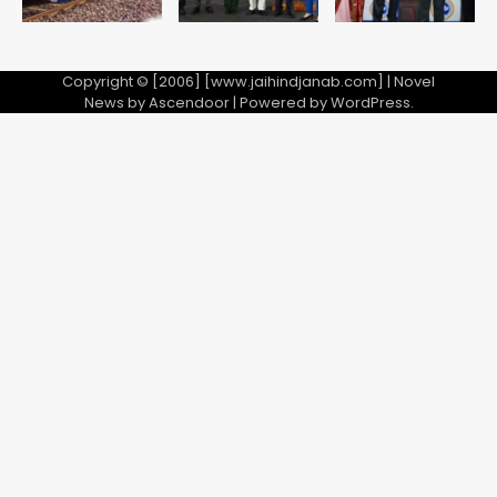
Copyright © [2006] [www.jaihindjanab.com] | Novel
News by
Ascendoor
| Powered by
WordPress
.