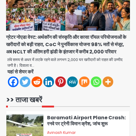
Connection Fraud: बुजुर्ग से वीडियो
कॉल पर 9.77 लाख की साइबर फ्रॉड
Avinash Kumar
4
Taylor Swift: ट्रंप कैंपेन-व्हाइट हाउस
ग्रेटर नोएडा वेस्ट: अर्थकॉन की संस्कृति और कासा रॉयल परियोजनाओं के
पोस्ट से हटाए गए गाने, जानें पूरा विवाद
खरीदारों को बड़ी राहत, CoC ने पुनर्विकास योजना 98% मतों से मंजूर,
Avinash Kumar
5
अब NCLT की अंतिम हरी झंडी के इंतजार में करीब 2,000 परिवार
लंबे समय से अधर में लटके रहने वाले लगभग 2,000 घर खरीदारों को राहत की उम्मीद
Air India Phuket Delhi flight:
जगी है। दिवाला व…
कैप्टन का डोप टेस्ट पॉजिटिव, 17 घायल;
यहां से शेयर करें
DGCA जांच जारी
Avinash Kumar
1
Baramati Airport Plane Crash:
>> ताजा खबरें
रनवे पर ट्रेनी विमान क्रैश, जांच शुरू
Avinash Kumar
2
पुणे में प्रशिक्षण विमान हादसे का शिकार, कोई
हताहत नहीं