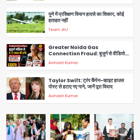
Team JHJ
3
Greater Noida Gas
Connection Fraud: बुजुर्ग से वीडियो
कॉल पर 9.77 लाख की साइबर फ्रॉड
Avinash Kumar
4
Taylor Swift: ट्रंप कैंपेन-व्हाइट हाउस
पोस्ट से हटाए गए गाने, जानें पूरा विवाद
Avinash Kumar
5
Air India Phuket Delhi flight:
कैप्टन का डोप टेस्ट पॉजिटिव, 17 घायल;
DGCA जांच जारी
Avinash Kumar
1
Baramati Airport Plane Crash:
रनवे पर ट्रेनी विमान क्रैश, जांच शुरू