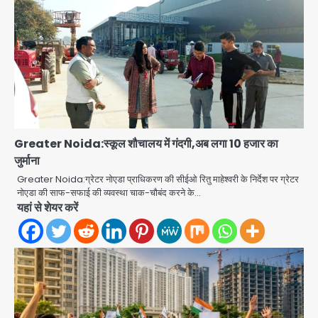
Greater Noida:स्कूल शौचालय में गंदगी,अब लगा 10 हजार का
जुर्माना
Baramati Airport Plane Crash:
Greater Noida:ग्रेटर नोएडा प्राधिकरण की सीईओ रितु माहेश्वरी के निर्देश पर ग्रेटर
रनवे पर ट्रेनी विमान क्रैश, जांच शुरू
नोएडा की साफ-सफाई की व्यवस्था चाक-चौबंद करने के…
Avinash Kumar
यहां से शेयर करें
2
पुणे में प्रशिक्षण विमान हादसे का शिकार, कोई
हताहत नहीं
Team JHJ
3
Greater Noida Gas