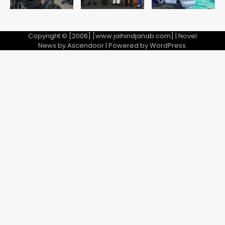
Copyright © [2006] [www.jaihindjanab.com] | Novel
News by
Ascendoor
| Powered by
WordPress
.