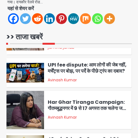
गया। दनकौर रेलवे रोड…
अंतरराज्यीय गिरोह का भंडाफोड़, मास्टरमाइंड
यहां से शेयर करें
समेत 7 गिरफ्तार
Team JHJ
5
Narela Road Accident: हरियाणा
>> ताजा खबरें
पुलिस के सब-इंस्पेक्टर के बेटे ने मर्सिडीज से
मारी टक्कर, 70 वर्षीय राहगीर महिला की मौत
jai hind janab
1
UPI fee dispute: आम लोगों की जेब नहीं,
मर्चेंट्स पर बोझ, पर पर्दे के पीछे ट्रंप का दबाव?
Avinash Kumar
2
Har Ghar Tiranga Campaign:
गौतमबुद्धनगर में 9 से 17 अगस्त तक चलेगा जन-
जागरूकता महाअभियान, डीएम ने की समीक्षा
Avinash Kumar
बैठक
3