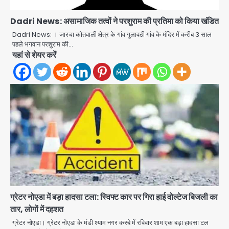
Dadri News: असामाजिक तत्वों ने परशुराम की प्रतिमा को किया खंडित
Dadri News: । जारचा कोतवाली क्षेत्र के गांव गुलावठी गांव के मंदिर में करीब 3 साल
पहले भगवान परशुराम की…
UPI fee dispute: आम लोगों की जेब नहीं,
यहां से शेयर करें
मर्चेंट्स पर बोझ, पर पर्दे के पीछे ट्रंप का दबाव?
Avinash Kumar
2
Har Ghar Tiranga Campaign:
गौतमबुद्धनगर में 9 से 17 अगस्त तक चलेगा जन-
जागरूकता महाअभियान, डीएम ने की समीक्षा
Avinash Kumar
बैठक
3
एंटी-बर्गलरी सेल की बड़ी कामयाबी, चोरी के
माल की खरीद-फरोख्त करने वाले गिरोह का
भंडाफोड़
ग्रेटर नोएडा में बड़ा हादसा टला: स्विफ्ट कार पर गिरा हाई वोल्टेज बिजली का
Team JHJ
4
तार, लोगों में दहशत
ग्रेटर नोएडा। ग्रेटर नोएडा के मंडी श्याम नगर कस्बे में रविवार शाम एक बड़ा हादसा टल
सरकारी भर्ती परीक्षाओं में नकल कराने वाले