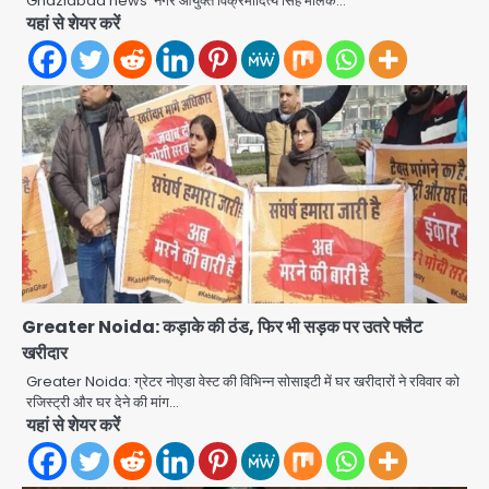
Ghaziabad news नगर आयुक्त विक्रमादित्य सिंह मलिक…
यहां से शेयर करें
Greater Noida: कड़ाके की ठंड, फिर भी सड़क पर उतरे फ्लैट
खरीदार
Greater Noida: ग्रेटर नोएडा वेस्ट की विभिन्न सोसाइटी में घर खरीदारों ने रविवार को
Noida Sector 105: हाई कोर्ट जज व पूर्व
रजिस्ट्री और घर देने की मांग…
कैबिनेट सेक्रेटरी ने बच्चों संग चलाया सफाई
यहां से शेयर करें
अभियान, 160 किलो कूड़ा हटाया
Avinash Kumar
2