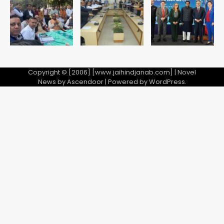
8वीं की क्लास, NCPCR की शिकायत पर
5
भेजा नोटिस
Copyright © [2006] [www.jaihindjanab.com] | Novel
News by
Ascendoor
| Powered by
WordPress
.