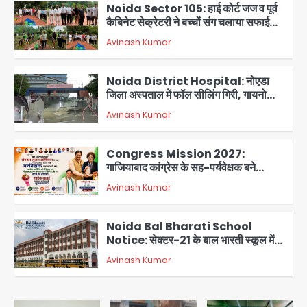
कैबिनेट सेक्रेटरी ने बच्चों संग चलाया सफाई
अभियान, 160 किलो कूड़ा हटाया
Avinash Kumar
2
Noida District Hospital: नोएडा
जिला अस्पताल में फॉल सीलिंग गिरी, गायनो
OT गैलरी में बड़ा हादसा टला; मरीजों की सुरक्षा
Avinash Kumar
पर उठे सवाल
3
Congress Mission 2027:
गाजियाबाद कांग्रेस के सह-पर्यवेक्षक बने
सतेन्द्र शर्मा, गौतमबुद्धनगर नेताओं ने जताया
Avinash Kumar
आभार
4
Noida Bal Bharati School
Notice: सेक्टर-21 के बाल भारती स्कूल में
बिना खिड़की-वेंटिलेशन बेसमेंट में चल रही थी
Avinash Kumar
8वीं की क्लास, NCPCR की शिकायत पर
5
भेजा नोटिस
Assam Floods: सलमान खान का
‘आशियाना’ अभियान – 500 बाढ़रोधी घर,