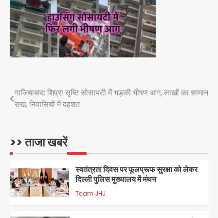
पेट्रोल बम से हमला
Rasra Assembly seat: बसपा के
इकलौते विधायक उमाशंकर सिंह का निधन, दो
साल से कैंसर से जूझ रहे थे
Avinash Kumar
4
डीएम अस्मिता लाल ने गोद में उठाकर दिया
अपनत्व का सहारा
Team JHJ
Post
गाजियाबाद: शिप्रा सृष्टि सोसायटी में भड़की भीषण आग, लाखों का सामान
5
राख, निवासियों में दहशत
navigation
आॅपरेशन विस्टा 1.0: वीजा शर्तों का उल्लंघन
करने वाले 11 बांग्लादेशी नागरिक सेंट्रल जिला
पुलिस के हत्थे चढ़े
>> ताजा खबरें
Team JHJ
1
स्वतंत्रता दिवस पर फूलप्रूफ सुरक्षा को लेकर
दिल्ली पुलिस मुख्यालय में मंथन
Team JHJ
2