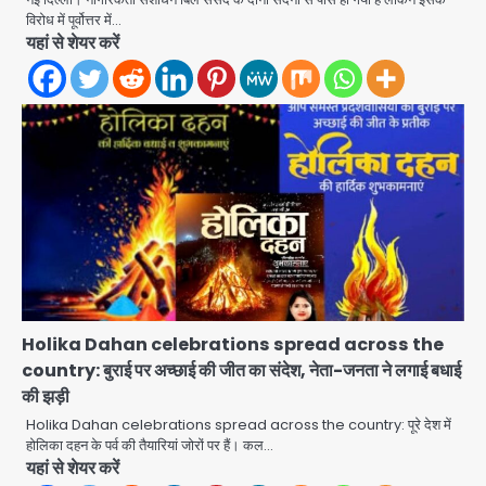
विरोध में पूर्वोत्तर में…
यहां से शेयर करें
Holika Dahan celebrations spread across the
country: बुराई पर अच्छाई की जीत का संदेश, नेता-जनता ने लगाई बधाई
की झड़ी
Gaur Chowk: चार मूर्ति चौक पर चलना
Holika Dahan celebrations spread across the country: पूरे देश में
होलिका दहन के पर्व की तैयारियां जोरों पर हैं। कल…
हुआ दुश्वार! उखड़ी सड़कें और जलभराव बना
यहां से शेयर करें
आफत, अंडरपास पर भी खतरा
jai hind janab