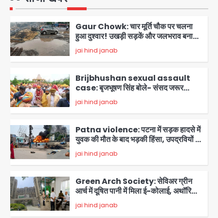
Gaur Chowk: चार मूर्ति चौक पर चलना
हुआ दुश्वार! उखड़ी सड़कें और जलभराव बना
आफत, अंडरपास पर भी खतरा
jai hind janab
2
Brijbhushan sexual assault
case: बृजभूषण सिंह बोले- संसद जरूर
लौटूंगा, हुई चरित्र हत्या की कोशिश, प्रियंका
jai hind janab
3
गांधी को बरगलाया गया, यौन शोषण नहीं ‘गुड-
बैड टच’ का था मामला
Patna violence: पटना में सड़क हादसे में
युवक की मौत के बाद भड़की हिंसा, उपद्रवियों ने
फूंकीं 10 गाड़ियां, ट्रैफिक पोस्ट और स्लीपर
jai hind janab
बस भी जलाई, NH-30 जाम
4
Green Arch Society: सेविअर ग्रीन
आर्च में दूषित पानी में मिला ई-कोलाई, अथॉरिटी
ने शुरू की सैंपलिंग जांच
jai hind janab
5