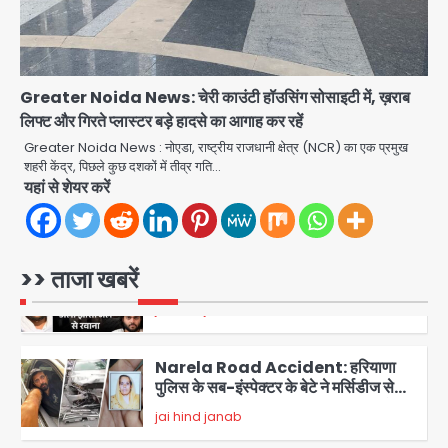
Har Ghar Tiranga Campaign:
गौतमबुद्धनगर में 9 से 17 अगस्त तक चलेगा जन-
जागरूकता महाअभियान, डीएम ने की समीक्षा
Avinash Kumar
बैठक
Greater Noida News: चेरी काउंटी हॉउसिंग सोसाइटी में, ख़राब
4
लिफ्ट और गिरते प्लास्टर बड़े हादसे का आगाह कर रहें
Greater Noida News : नोएडा, राष्ट्रीय राजधानी क्षेत्र (NCR) का एक प्रमुख
एंटी-बर्गलरी सेल की बड़ी कामयाबी, चोरी के
शहरी केंद्र, पिछले कुछ दशकों में तीव्र गति…
माल की खरीद-फरोख्त करने वाले गिरोह का
यहां से शेयर करें
भंडाफोड़
Team JHJ
5
Atiq Ahmed : अबान के जनाजे में उमड़ी
>> ताजा खबरें
भीड़, तोड़ी बैरिकेडिंग; लखनऊ जेल से लखनऊ
पहुंचा उमर
jai hind janab
1
Narela Road Accident: हरियाणा
पुलिस के सब-इंस्पेक्टर के बेटे ने मर्सिडीज से
मारी टक्कर, 70 वर्षीय राहगीर महिला की मौत
jai hind janab
2