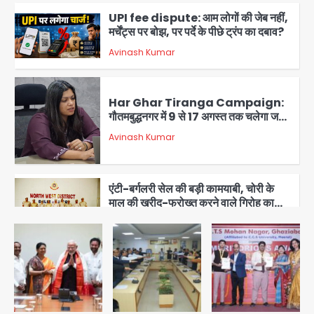
UPI fee dispute: आम लोगों की जेब नहीं,
मर्चेंट्स पर बोझ, पर पर्दे के पीछे ट्रंप का दबाव?
Avinash Kumar
3
Har Ghar Tiranga Campaign:
गौतमबुद्धनगर में 9 से 17 अगस्त तक चलेगा जन-
जागरूकता महाअभियान, डीएम ने की समीक्षा
Avinash Kumar
बैठक
4
एंटी-बर्गलरी सेल की बड़ी कामयाबी, चोरी के
माल की खरीद-फरोख्त करने वाले गिरोह का
भंडाफोड़
Team JHJ
5
Atiq Ahmed : अबान के जनाजे में उमड़ी
भीड़, तोड़ी बैरिकेडिंग; लखनऊ जेल से लखनऊ
पहुंचा उमर
jai hind janab
1