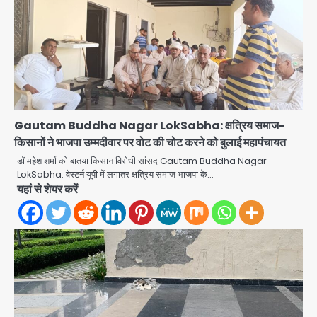
Gautam Buddha Nagar LokSabha: क्षत्रिय समाज-
किसानों ने भाजपा उम्मदीवार पर वोट की चोट करने को बुलाई महापंचायत
डॉ महेश शर्मा को बातया किसान विरोधी सांसद Gautam Buddha Nagar
LokSabha: वेस्टर्न यूपी में लगातर क्षत्रिय समाज भाजपा के…
Narela Road Accident: हरियाणा
यहां से शेयर करें
पुलिस के सब-इंस्पेक्टर के बेटे ने मर्सिडीज से
मारी टक्कर, 70 वर्षीय राहगीर महिला की मौत
jai hind janab
2
UPI fee dispute: आम लोगों की जेब नहीं,
मर्चेंट्स पर बोझ, पर पर्दे के पीछे ट्रंप का दबाव?
Avinash Kumar
3