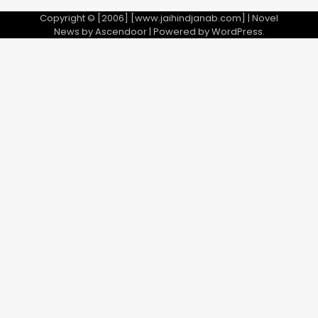
5
Copyright © [2006] [www.jaihindjanab.com] | Novel
News by
Ascendoor
| Powered by
WordPress
.