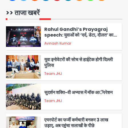
साल की मेड ने की खुदकुशी, शरीर पर नहीं मिली
कोई बाहरी
>> ताजा खबरें
Avinash Kumar
1
Rahul Gandhi’s Prayagraj
speech: युवाओं को ‘दर्द, डेटा, दौलत’ का
संदेश, बीजेपी का वार
Avinash Kumar
2
युवा इनोवेटरों की सोच से हाईटेक होगी दिल्ली
पुलिस
Team JHJ
3
सुदर्शन शक्ति-वी अभ्यास में मॉक आॅपरेशन
Team JHJ
4
एयरपोर्ट का फर्जी कर्मचारी बनकर 3 लाख
उड़ाए, अब पहुंचा सलाखों के पीछे