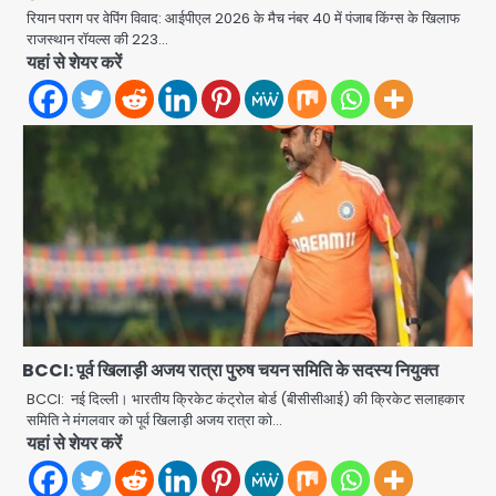
रियान पराग पर वेपिंग विवाद: आईपीएल 2026 के मैच नंबर 40 में पंजाब किंग्स के खिलाफ
Rahul Gandhi’s Prayagraj
राजस्थान रॉयल्स की 223…
speech: युवाओं को ‘दर्द, डेटा, दौलत’ का
यहां से शेयर करें
संदेश, बीजेपी का वार
Avinash Kumar
2
युवा इनोवेटरों की सोच से हाईटेक होगी दिल्ली
पुलिस
Team JHJ
3
सुदर्शन शक्ति-वी अभ्यास में मॉक आॅपरेशन
Team JHJ
4
BCCI: पूर्व खिलाड़ी अजय रात्रा पुरुष चयन समिति के सदस्य नियुक्त
एयरपोर्ट का फर्जी कर्मचारी बनकर 3 लाख
उड़ाए, अब पहुंचा सलाखों के पीछे
BCCI: नई दिल्ली। भारतीय क्रिकेट कंट्रोल बोर्ड (बीसीसीआई) की क्रिकेट सलाहकार
समिति ने मंगलवार को पूर्व खिलाड़ी अजय रात्रा को…
Team JHJ
5
यहां से शेयर करें
Noida Sector-49: सेक्टर-49 में 18