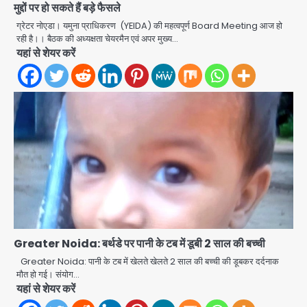
मुद्दों पर हो सकते हैं बड़े फैसले
ग्रेटर नोएडा। यमुना प्राधिकरण (YEIDA) की महत्वपूर्ण Board Meeting आज हो
रही है।। बैठक की अध्यक्षता चेयरमैन एवं अपर मुख्य…
यहां से शेयर करें
Greater Noida: बर्थडे पर पानी के टब में डूबी 2 साल की बच्ची
Gaur Chowk: चार मूर्ति चौक पर चलना
Greater Noida: पानी के टब में खेलते खेलते 2 साल की बच्ची की डूबकर दर्दनाक
हुआ दुश्वार! उखड़ी सड़कें और जलभराव बना
मौत हो गई। संयोग…
आफत, अंडरपास पर भी खतरा
यहां से शेयर करें
jai hind janab
2