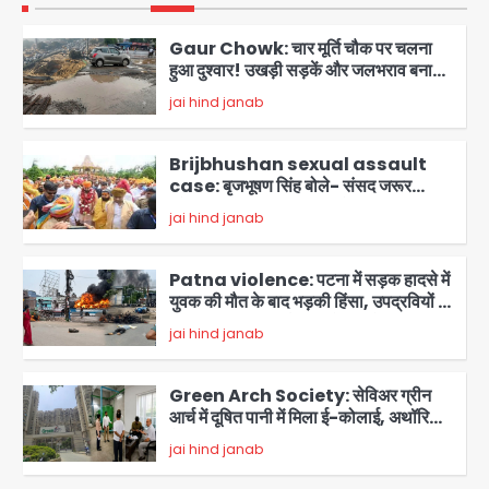
Gaur Chowk: चार मूर्ति चौक पर चलना
हुआ दुश्वार! उखड़ी सड़कें और जलभराव बना
आफत, अंडरपास पर भी खतरा
jai hind janab
2
Brijbhushan sexual assault
case: बृजभूषण सिंह बोले- संसद जरूर
लौटूंगा, हुई चरित्र हत्या की कोशिश, प्रियंका
jai hind janab
3
गांधी को बरगलाया गया, यौन शोषण नहीं ‘गुड-
बैड टच’ का था मामला
Patna violence: पटना में सड़क हादसे में
युवक की मौत के बाद भड़की हिंसा, उपद्रवियों ने
फूंकीं 10 गाड़ियां, ट्रैफिक पोस्ट और स्लीपर
jai hind janab
बस भी जलाई, NH-30 जाम
4
Green Arch Society: सेविअर ग्रीन
आर्च में दूषित पानी में मिला ई-कोलाई, अथॉरिटी
ने शुरू की सैंपलिंग जांच
jai hind janab
5
Noida waterlogging: नोएडा में