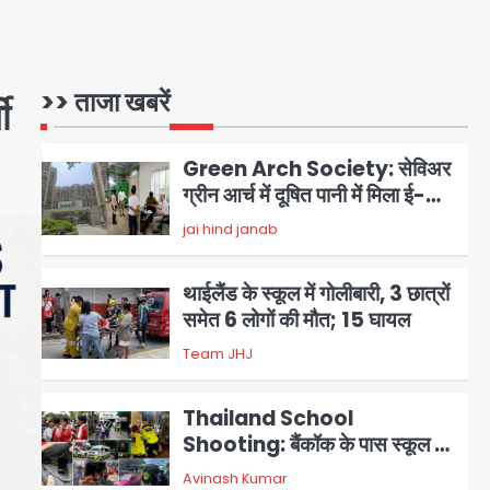
हिंसा, उपद्रवियों ने फूंकीं 10 गाड़ियां,
jai hind janab
1
ट्रैफिक पोस्ट और स्लीपर बस भी
जलाई, NH-30 जाम
Green Arch Society: सेविअर
>> ताजा खबरें
ग्रीन आर्च में दूषित पानी में मिला ई-
ी
कोलाई, अथॉरिटी ने शुरू की सैंपलिंग
jai hind janab
2
जांच
थाईलैंड के स्कूल में गोलीबारी, 3 छात्रों
समेत 6 लोगों की मौत; 15 घायल
Team JHJ
3
Thailand School
Shooting: बैंकॉक के पास स्कूल में
छात्र ने की अंधाधुंध फायरिंग, हमलावर
Avinash Kumar
4
सहित सात की मौत, 15 घायल
हिमाचल में मानसून का कहर: 145
सड़कें बंद, 224 ट्रांसफार्मर ठप, 798