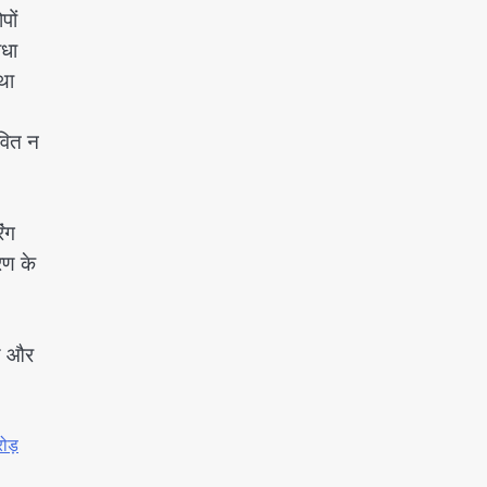
पों
िधा
था
ावित न
िंग
रण के
रण और
ोड़