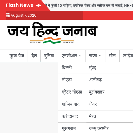
Skip
Flash News
भड़की हिंसा, उपद्रवियों ने फूंकीं 10 गाड़ियां, ट्रैफिक पोस्ट और स्लीपर बस भी जलाई, NH-30 जाम
to
August 7, 2026
content
मुख्य पेज
देश
दुनिया
एनसीआर
राज्य
खेल
लाईफ
दिल्ली
मुंबई
नोएडा
उत्तर प्रदेश
अलीगढ़
ग्रेटर नोएडा
बुलंदशहर
बिहार
गाजियाबाद
जेवर
पंजाब
फरीदाबाद
मेरठ
हरियाणा
गुरूग्राम
जम्मू कश्मीर