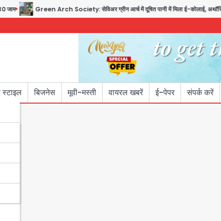
Green Arch Society: सेविअर ग्रीन आर्च में दूषित पानी में मिला ई-कोलाई, अथॉरिटी ने शुरू की
 स्टाइल
बिजनेस
मूवी-मस्ती
वायरल खबरें
ई-पेपर
संपर्क करें