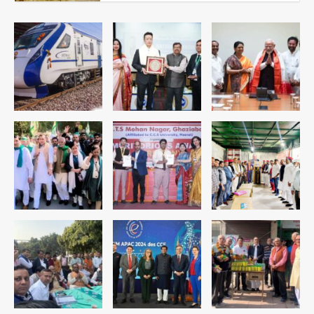
डबल मर्डर का मुख्य साजिशकर्ता क्राइम ब्रांच
के हत्थे
Team JHJ
4
रोहित चौधरी गैंग का कुख्यात बदमाश राजस्थान
से गिरफ्तार
Team JHJ
5
पुरा महादेव से बेटियों के स्वास्थ्य और सुरक्षा का
संदेश
Team JHJ
1