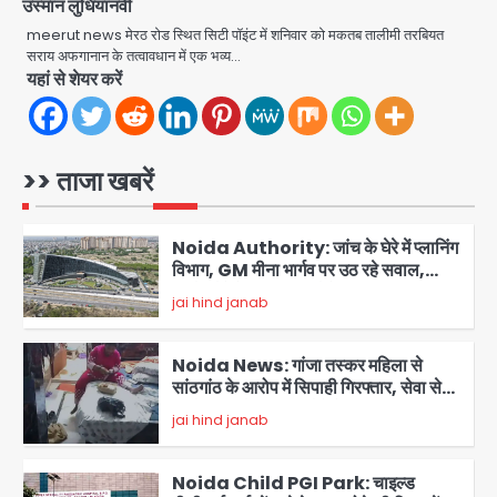
उस्मान लुधियानवी
Noida road repair delays: नोएडा
meerut news मेरठ रोड स्थित सिटी पॉइंट में शनिवार को मकतब तालीमी तरबियत
में रंगीन लाइटों की चमक, लेकिन सड़कें अभी भी
सराय अफगानान के तत्वावधान में एक भव्य…
उखड़ी: प्राधिकरण के सौंदर्यीकरण बनाम आम
jai hind janab
यहां से शेयर करें
आदमी की परेशानी
1
Noida Authority: जांच के घेरे में प्लानिंग
विभाग, GM मीना भार्गव पर उठ रहे सवाल,
>> ताजा खबरें
कार्रवाई में देरी पर भी चर्चा तेज
jai hind janab
2
Noida News: गांजा तस्कर महिला से
सांठगांठ के आरोप में सिपाही गिरफ्तार, सेवा से
बर्खास्त, कई पुलिसकर्मियों में डर
jai hind janab
3
Noida Child PGI Park: चाइल्ड
पीजीआई पार्क में झूले के पास लोहे की ग्रिल में
उतरा करंट, 7 साल के बच्चे की हालत गंभीर,
Avinash Kumar
बिजली विभाग पर लापरवाही का आरोप
4
Jharkhand PSC Exam Scam: