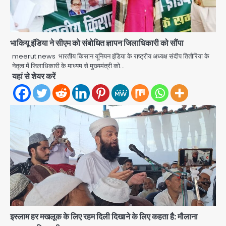
Noida Authority: जांच के घेरे में प्लानिंग
विभाग, GM मीना भार्गव पर उठ रहे सवाल,
कार्रवाई में देरी पर भी चर्चा तेज
भाकियू इंडिया ने सीएम को संबोधित ज्ञापन जिलाधिकारी को सौंपा
jai hind janab
2
meerut news भारतीय किसान यूनियन इंडिया के राष्ट्रीय अध्यक्ष संदीप तितौरिया के
नेतृत्व में जिलाधिकारी के माध्यम से मुख्यमंत्री को…
Noida News: गांजा तस्कर महिला से
यहां से शेयर करें
सांठगांठ के आरोप में सिपाही गिरफ्तार, सेवा से
बर्खास्त, कई पुलिसकर्मियों में डर
jai hind janab
3
Noida Child PGI Park: चाइल्ड
पीजीआई पार्क में झूले के पास लोहे की ग्रिल में
उतरा करंट, 7 साल के बच्चे की हालत गंभीर,
Avinash Kumar
बिजली विभाग पर लापरवाही का आरोप
4
Jharkhand PSC Exam Scam:
रांची में छात्रों का आंदोलन तेज, सरकार से
बातचीत को तैयार, रखीं दो बड़ी शर्तें
jai hind janab
5
इस्लाम हर मखलूक के लिए रहम दिली दिखाने के लिए कहता है: मौलाना