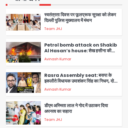
1
स्वतंत्रता दिवस पर फूलप्रूफ सुरक्षा को लेकर
दिल्ली पुलिस मुख्यालय में मंथन
Team JHJ
2
Petrol bomb attack on Shakib
Al Hasan’s house: शेख हसीना की
वर्चुअल प्रेस कॉन्फ्रेंस में जुड़ने पर भड़का
Avinash Kumar
गुस्सा, शाकिब अल हसन के मगुरा स्थित घर पर
3
पेट्रोल बम से हमला
Rasra Assembly seat: बसपा के
इकलौते विधायक उमाशंकर सिंह का निधन, दो
साल से कैंसर से जूझ रहे थे
Avinash Kumar
4
डीएम अस्मिता लाल ने गोद में उठाकर दिया
अपनत्व का सहारा
Team JHJ
5