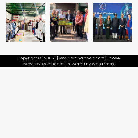
डीएम अस्मिता लाल ने गोद में उठाकर दिया
अपनत्व का सहारा
Team JHJ
5
Copyright © [2006] [www.jaihindjanab.com] | Novel
News by
Ascendoor
| Powered by
WordPress
.