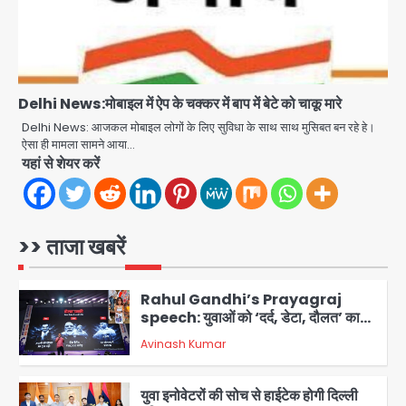
एयरपोर्ट का फर्जी कर्मचारी बनकर 3 लाख
उड़ाए, अब पहुंचा सलाखों के पीछे
Team JHJ
5
Delhi News:मोबाइल में ऐप के चक्कर में बाप में बेटे को चाकू मारे
Noida Sector-49: सेक्टर-49 में 18
Delhi News: आजकल मोबाइल लोगों के लिए सुविधा के साथ साथ मुसिबत बन रहे हे।
साल की मेड ने की खुदकुशी, शरीर पर नहीं मिली
ऐसा ही मामला सामने आया…
कोई बाहरी
यहां से शेयर करें
Avinash Kumar
1
Rahul Gandhi’s Prayagraj
speech: युवाओं को ‘दर्द, डेटा, दौलत’ का
>> ताजा खबरें
संदेश, बीजेपी का वार
Avinash Kumar
2
युवा इनोवेटरों की सोच से हाईटेक होगी दिल्ली
पुलिस
Team JHJ
3