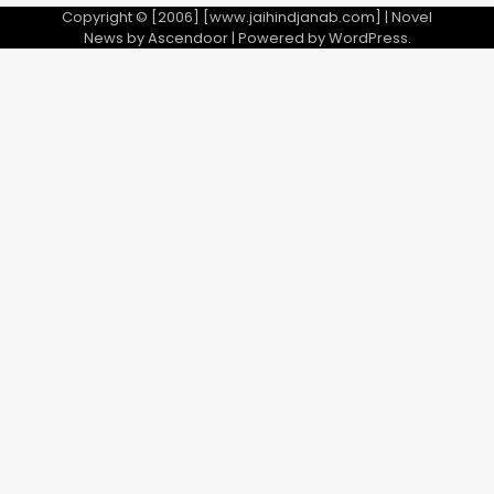
Copyright © [2006] [www.jaihindjanab.com] | Novel
News by
Ascendoor
| Powered by
WordPress
.