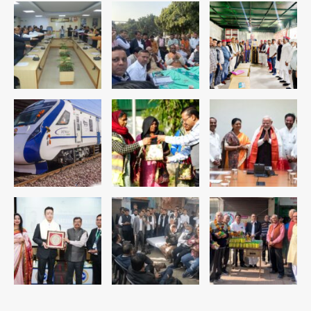
पुलिस
Team JHJ
3
सुदर्शन शक्ति-वी अभ्यास में मॉक आॅपरेशन
Team JHJ
4
एयरपोर्ट का फर्जी कर्मचारी बनकर 3 लाख
उड़ाए, अब पहुंचा सलाखों के पीछे
Team JHJ
5