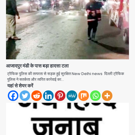
Rahul Gandhi’s Prayagraj
speech: युवाओं को ‘दर्द, डेटा, दौलत’ का
संदेश, बीजेपी का वार
Avinash Kumar
आजादपुर मंडी के पास बड़ा हादसा टला
2
ट्रैफिक पुलिस की तत्परता से सड़क हुई सुरक्षित New Delhi news दिल्ली ट्रैफिक
पुलिस ने सतर्कता और त्वरित कार्रवाई का…
युवा इनोवेटरों की सोच से हाईटेक होगी दिल्ली
यहां से शेयर करें
पुलिस
Team JHJ
3
सुदर्शन शक्ति-वी अभ्यास में मॉक आॅपरेशन
Team JHJ
4