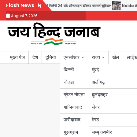
Skip
Flash News
 सिर्फ 30 रुपये में मिलेगी 24 घंटे ऑनलाइन डॉक्टर परामर्श सुविधा
Noida Authority: कर्त
to
August 7, 2026
content
मुख्य पेज
देश
दुनिया
एनसीआर
राज्य
खेल
लाईफ
दिल्ली
मुंबई
नोएडा
उत्तर प्रदेश
अलीगढ़
ग्रेटर नोएडा
बुलंदशहर
बिहार
गाजियाबाद
जेवर
पंजाब
फरीदाबाद
मेरठ
हरियाणा
गुरूग्राम
जम्मू कश्मीर