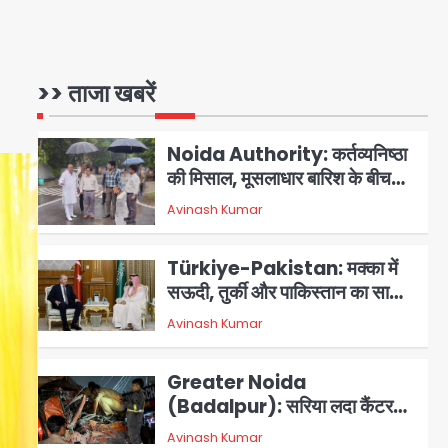
Felix Hospital Noida:
फेलिक्स हॉस्पिटल और नोएडा लोक मंच
की पहल, अब सिर्फ 30 रुपये में मिलेगी
1
Avinash Kumar
24 घंटे ऑनलाइन डॉक्टर परामर्श
>> ताजा खबरें
सुविधा
Noida Authority: कर्तव्यनिष्ठा
की मिसाल, मूसलाधार बारिश के बीच
नोएडा प्राधिकरण ने संभाला मोर्चा,
Avinash Kumar
सेक्टर 105 आरडब्ल्यूए ने जताया
2
आभार
Türkiye-Pakistan: मक्का में
सऊदी, तुर्की और पाकिस्तान का साझा
रक्षा समझौता, जानें इसके मायने
Avinash Kumar
3
Greater Noida
(Badalpur): सरिया लदा कैंटर
अनियंत्रित होकर घुसा किराना दुकान
Avinash Kumar
4
में , ड्राइवर की मौत