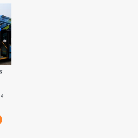
े
-
 ये