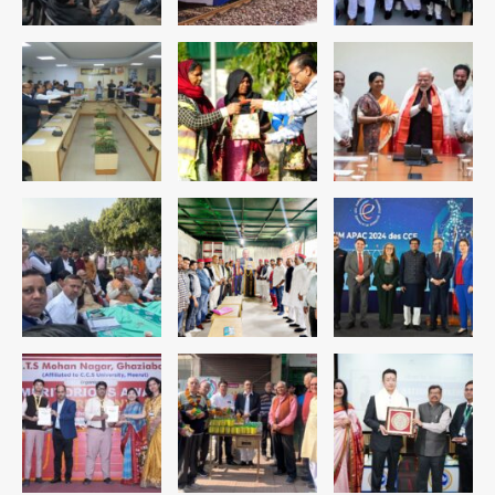
रोहित चौधरी गैंग का कुख्यात बदमाश राजस्थान
से गिरफ्तार
Team JHJ
5
पुरा महादेव से बेटियों के स्वास्थ्य और सुरक्षा का
संदेश
Team JHJ
1
अब पहला स्थान हासिल करना लक्ष्य: डीएम
Team JHJ
2
28 साल बाद कानून के शिकंजे में आया हत्या का