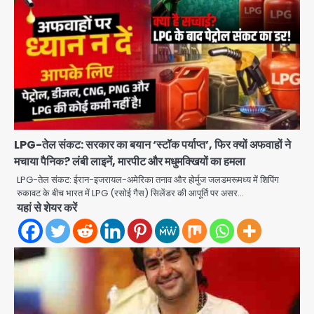
LPG-तेल संकट: सरकार का बयान ‘स्टॉक पर्याप्त’, फिर क्यों अफवाहों ने
मचाया पैनिक? लंबी लाइनें, मारपीट और मधुमक्खियों का हमला
अब पहला स्थान हासिल करना लक्ष्य: डीएम
LPG-तेल संकट: ईरान-इजरायल-अमेरिका तनाव और होर्मुज जलडमरूमध्य में शिपिंग
Team JHJ
रुकावट के बीच भारत में LPG (रसोई गैस) सिलेंडर की आपूर्ति पर असर…
यहां से शेयर करें
2
28 साल बाद कानून के शिकंजे में आया हत्या का
फरार आरोपी
Team JHJ