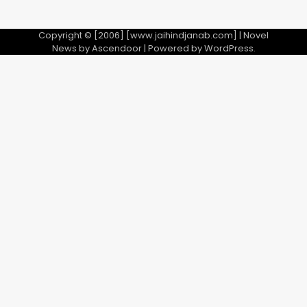
फरार आरोपी
Team JHJ
Copyright © [2006] [www.jaihindjanab.com] | Novel
News by
Ascendoor
| Powered by
WordPress
.
3
डबल मर्डर का मुख्य साजिशकर्ता क्राइम ब्रांच
के हत्थे
Team JHJ
4
रोहित चौधरी गैंग का कुख्यात बदमाश राजस्थान
से गिरफ्तार
Team JHJ
5