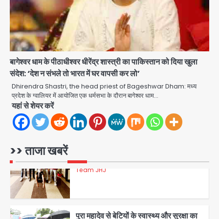
3
डबल मर्डर का मुख्य साजिशकर्ता क्राइम ब्रांच
के हत्थे
बागेश्वर धाम के पीठाधीश्वर धीरेंद्र शास्त्री का पाकिस्तान को दिया खुला
Team JHJ
संदेश: ‘देश न संभले तो भारत में घर वापसी कर लो’
Dhirendra Shastri, the head priest of Bageshwar Dham: मध्य
4
प्रदेश के ग्वालियर में आयोजित एक धर्मसभा के दौरान बागेश्वर धाम…
यहां से शेयर करें
रोहित चौधरी गैंग का कुख्यात बदमाश राजस्थान
से गिरफ्तार
>> ताजा खबरें
Team JHJ
5
पुरा महादेव से बेटियों के स्वास्थ्य और सुरक्षा का
संदेश
Team JHJ