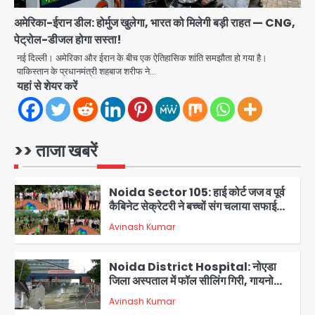
Avinash Kumar
आभार
4
अमेरिका-ईरान डील: होर्मुज खुलेगा, भारत को मिलेगी बड़ी राहत — CNG,
पेट्रोल-डीजल होगा सस्ता!
Noida Bal Bharati School
Notice: सेक्टर-21 के बाल भारती स्कूल में
नई दिल्ली। अमेरिका और ईरान के बीच एक ऐतिहासिक शांति समझौता हो गया है।
बिना खिड़की-वेंटिलेशन बेसमेंट में चल रही थी
पाकिस्तान के प्रधानमंत्री शहबाज शरीफ ने…
Avinash Kumar
8वीं की क्लास, NCPCR की शिकायत पर
5
यहां से शेयर करें
भेजा नोटिस
Assam Floods: सलमान खान का
‘आशियाना’ अभियान – 500 बाढ़रोधी घर,
220 तैयार; जुबीन गर्ग की विरासत और बॉलीवुड
>> ताजा खबरें
Avinash Kumar
सितारों का जमीनी सहयोग
1
Noida Sector 105: हाई कोर्ट जज व पूर्व
कैबिनेट सेक्रेटरी ने बच्चों संग चलाया सफाई
अभियान, 160 किलो कूड़ा हटाया
Avinash Kumar
2
Noida District Hospital: नोएडा
जिला अस्पताल में फॉल सीलिंग गिरी, गायनो
OT गैलरी में बड़ा हादसा टला; मरीजों की सुरक्षा
Avinash Kumar
पर उठे सवाल
3