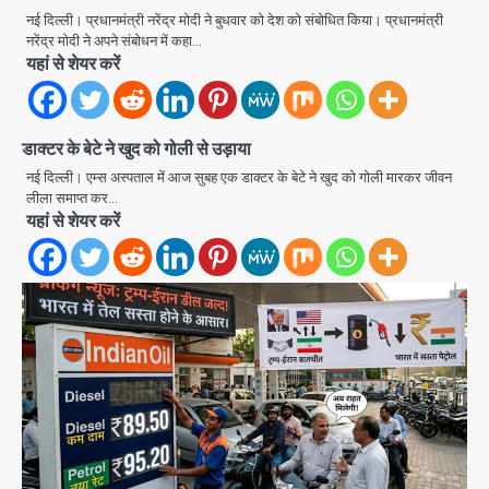
नई दिल्ली। प्रधानमंत्री नरेंद्र मोदी ने बुधवार को देश को संबोधित किया। प्रधानमंत्री
नरेंद्र मोदी ने अपने संबोधन में कहा…
यहां से शेयर करें
डाक्टर के बेटे ने खुद को गोली से उड़ाया
नई दिल्ली। एम्स अस्पताल में आज सुबह एक डाक्टर के बेटे ने खुद को गोली मारकर जीवन
लीला समाप्त कर…
Noida Sector 105: हाई कोर्ट जज व पूर्व
यहां से शेयर करें
कैबिनेट सेक्रेटरी ने बच्चों संग चलाया सफाई
अभियान, 160 किलो कूड़ा हटाया
Avinash Kumar
2
Noida District Hospital: नोएडा
जिला अस्पताल में फॉल सीलिंग गिरी, गायनो
OT गैलरी में बड़ा हादसा टला; मरीजों की सुरक्षा
Avinash Kumar
पर उठे सवाल
3
Congress Mission 2027:
गाजियाबाद कांग्रेस के सह-पर्यवेक्षक बने
सतेन्द्र शर्मा, गौतमबुद्धनगर नेताओं ने जताया