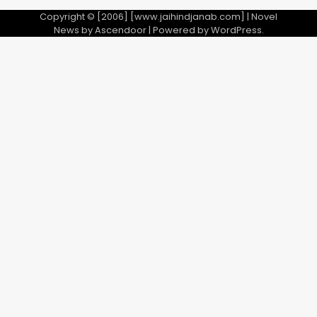
Copyright © [2006] [www.jaihindjanab.com] | Novel
News by
Ascendoor
| Powered by
WordPress
.