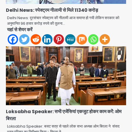
Delhi News: स्पेक्ट्रम नीलामी से मिले 11340 करोड़
Delhi News: दूरसंचार स्पेक्ट्रम की नीलामी आज समाप्त हो गयी लेकिन सरकार को
अनुमानित 96 हजार करोड़ रुपये की तुलना…
यहां से शेयर करें
Greater Noida: बाइक सवार को बचाते
समय निर्माणाधीन नाले में गिरी कार, ड्राइवर
बाल-बाल बचा
Avinash Kumar
2
Noida Cyber Crime: PM मोदी-
Loksabha Speaker: सभी एजेंसियां एकजुट होकर काम करें: ओम
सीतारमण के AI डीपफेक वीडियो से नोएडा में
बिरला
बुजुर्ग से 70 लाख की ठगी
jai hind janab
3
Loksabha Speaker: बजट सत्र से पहले लोक सभा अध्यक्ष ओम बिरला ने संसद
भवन परिसर का निरीक्षण किया। बिरला ने…