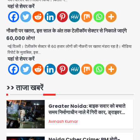
यहां से शेयर करें
Noida News: नोएडा के 350 किसानों के
लिए बड़ी खुशखबरी
jai hind janab
4
नौकरी पर खतरा, इस साल के अंत तक टेलीकॉम सेक्टर से निकाले जाएंगे
60,000 लोग!
Kerala YouTuber: केरलम में विवादित
बयान देने वाला यूट्यूबर टीजी मोहनदास
नई दिल्ली। टेलीकॉम सेक्टर से 60 हजार लोगों की नौकरी पर खतरा मंडरा रहा है। मीडिया
गिरफ्तार, डिजिटल डिवाइस जब्त; जंतर-मंतर
रिपोर्ट के मुताबिक, इस…
jai hind janab
5
प्रदर्शनकारियों पर की थी आपत्तिजनक टिप्पणी
यहां से शेयर करें
JP Greens Cosmos Society:
सुविधाओं के लिए संघर्ष कर रहे निवासी, गिरता
प्लास्टर और कमजोर सुरक्षा बनी बड़ी चुनौती
>> ताजा खबरें
Avinash Kumar
1
Greater Noida: बाइक सवार को बचाते
समय निर्माणाधीन नाले में गिरी कार, ड्राइवर
बाल-बाल बचा
Avinash Kumar
2
Noida Cyber Crime: PM मोदी-