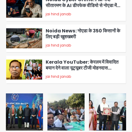
सीतारमण के AI डीपफेक वीडियो से नोएडा में
बुजुर्ग से 70 लाख की ठगी
jai hind janab
3
Noida News: नोएडा के 350 किसानों के
लिए बड़ी खुशखबरी
jai hind janab
4
Kerala YouTuber: केरलम में विवादित
बयान देने वाला यूट्यूबर टीजी मोहनदास
गिरफ्तार, डिजिटल डिवाइस जब्त; जंतर-मंतर
jai hind janab
5
प्रदर्शनकारियों पर की थी आपत्तिजनक टिप्पणी
JP Greens Cosmos Society:
सुविधाओं के लिए संघर्ष कर रहे निवासी, गिरता
प्लास्टर और कमजोर सुरक्षा बनी बड़ी चुनौती
Avinash Kumar
1
Greater Noida: बाइक सवार को बचाते
समय निर्माणाधीन नाले में गिरी कार, ड्राइवर